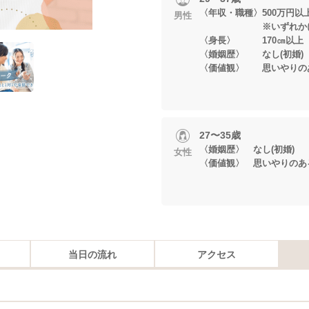
〈年収・職種〉500万円以
男性
※いずれかに当
〈身長〉 170㎝以上
〈婚姻歴〉 なし(初婚)
〈価値観〉 思いやりの
27〜35歳
〈婚姻歴〉 なし(初婚)
女性
〈価値観〉 思いやりのあ
当日の流れ
アクセス