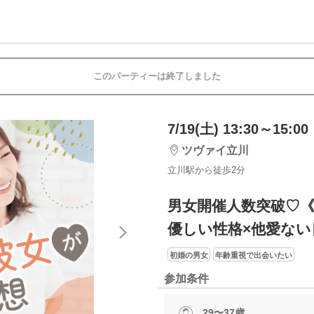
このパーティーは終了しました
7/19(土) 13:30～15:00
ツヴァイ立川
立川駅から徒歩2分
男女開催人数突破♡
優しい性格×他愛ない
初婚の男女
年齢重視で出会いたい
参加条件
29〜37歳