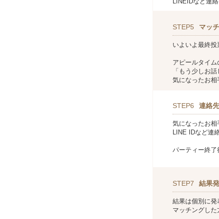
LINEIDなど
STEP5
マッ
いよいよ最終投
アピールタイム
「もう少しお話
気になったお相
STEP6
連絡
気になったお相
LINE IDな
パーティー終了
STEP7
結果
結果は個別に発
マッチングした