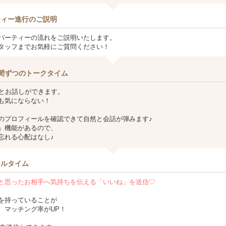
ティー進行のご説明
パーティーの流れをご説明いたします。
タッフまでお気軽にご質問ください！
間ずつのトークタイム
方とお話しができます。
も気にならない！
のプロフィールを確認できて自然と会話が弾みます♪
」機能があるので、
忘れる心配はなし♪
ールタイム
と思ったお相手へ気持ちを伝える「いいね」を送信♡
を持っていることが
、マッチング率がUP！