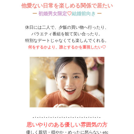
他愛ない日常を楽しめる関係で居たい
ー
初婚男女限定
♡
結婚前向き
ー
休日には二人で、夕飯の買い物へ行ったり、
バラエティ番組を観て笑い合ったり。
特別なデートじゃなくても楽しんでくれる。
何をするかより、誰とするかを重視したい♡
思いやりのある優しい雰囲気の方
優しく親切・穏やか・めったに怒らない etc