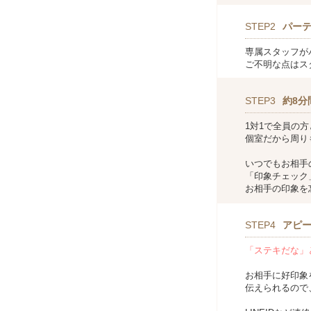
STEP2
パー
専属スタッフが
ご不明な点はス
STEP3
約8分
1対1で全員の
個室だから周り
いつでもお相手
「印象チェック
お相手の印象を
STEP4
アピ
「ステキだな」
お相手に好印象
伝えられるので