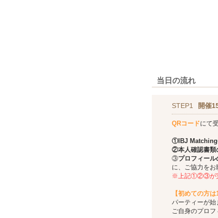
当日の流れ
STEP1
開催1
QRコード
にて
①
IBJ Matching
②本人確認書類
③
プロフィール
に、ご協力をお
※上記①②③が
【初めての方は
パーティーが始
ご自身のプロフ