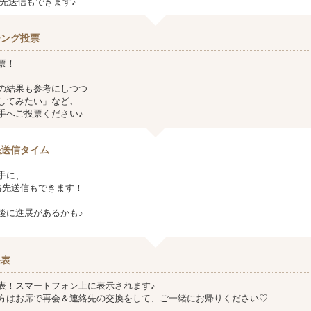
連絡先送信もできます♪
チング投票
票！
の結果も参考にしつつ
してみたい」など、
手へご投票ください♪
先送信タイム
手に、
ど連絡先送信もできます！
後に進展があるかも♪
発表
表！スマートフォン上に表示されます♪
方はお席で再会＆連絡先の交換をして、ご一緒にお帰りください♡