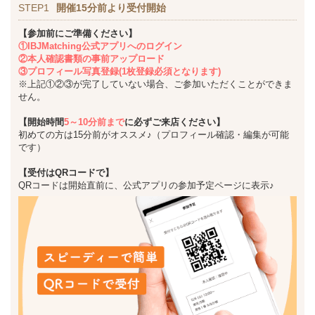
STEP1
開催15分前より受付開始
【参加前にご準備ください】
①IBJMatching公式アプリへのログイン
②本人確認書類の事前アップロード
③プロフィール写真登録(1枚登録必須となります)
※上記①②③が完了していない場合、ご参加いただくことができま
せん。
【開始時間
5～10分前まで
に必ずご来店ください】
初めての方は15分前がオススメ♪（プロフィール確認・編集が可能
です）
【受付はQRコードで】
QRコードは開始直前に、公式アプリの参加予定ページに表示♪