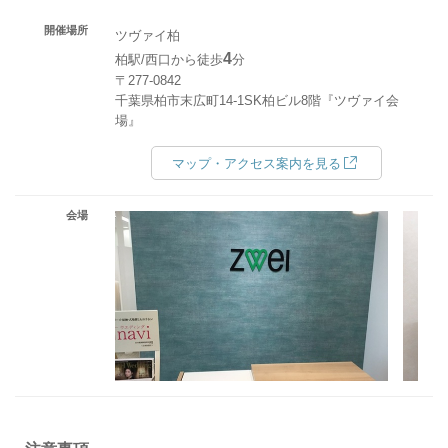
開催場所
ツヴァイ柏
4
柏駅/西口から徒歩
分
〒277-0842
千葉県柏市末広町14-1SK柏ビル8階『ツヴァイ会
場』
マップ・アクセス案内を見る
会場