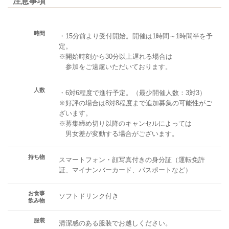
注意事項
時間
・15分前より受付開始。開催は1時間～1時間半を予
定。
※開始時刻から30分以上遅れる場合は
参加をご遠慮いただいております。
人数
・6対6程度で進行予定。（最少開催人数：3対3）
※好評の場合は8対8程度まで追加募集の可能性がご
ざいます。
※募集締め切り以降のキャンセルによっては
男女差が変動する場合がございます。
持ち物
スマートフォン・顔写真付きの身分証（運転免許
証、マイナンバーカード、パスポートなど）
お食事
ソフトドリンク付き
飲み物
服装
清潔感のある服装でお越しください。