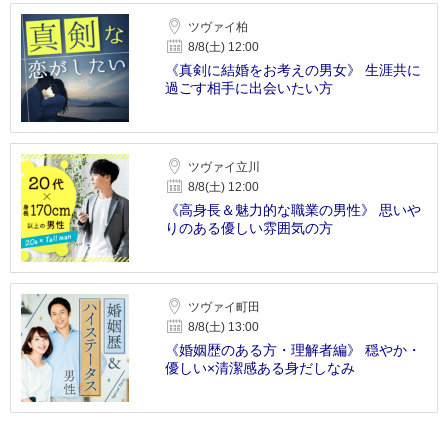
ツヴァイ柏
8/8(土) 12:00
《真剣に結婚をお考えの男女》 生涯共に
過ごす相手に出会いたい方
ツヴァイ立川
8/8(土) 12:00
《高身長＆魅力的な職業の男性》 思いや
りのある優しい雰囲気の方
ツヴァイ町田
8/8(土) 13:00
《婚姻歴のある方・理解者編》 穏やか・
優しい×清潔感ある身だしなみ