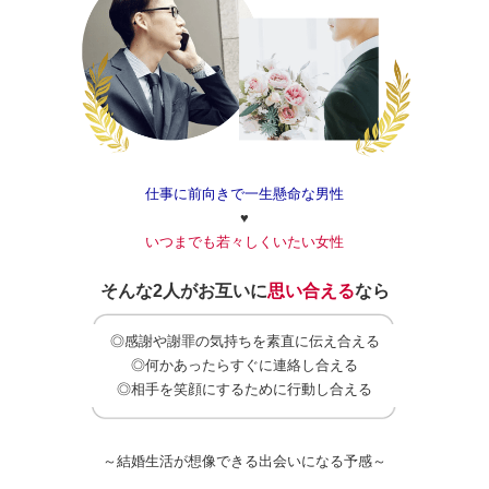
仕事に前向きで一生懸命な男性
♥
いつまでも若々しくいたい女性
そんな2人がお互いに
思い合える
なら
◎感謝や謝罪の気持ちを素直に伝え合える
◎何かあったらすぐに連絡し合える
◎相手を笑顔にするために行動し合える
～結婚生活が想像できる出会いになる予感～