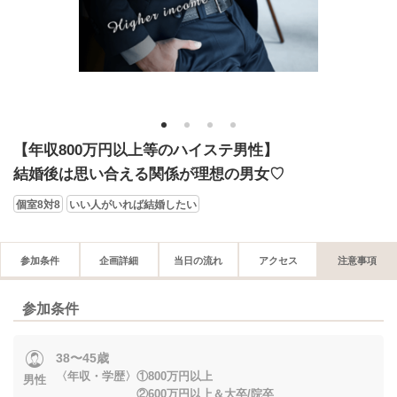
1
2
3
4
【年収800万円以上等のハイステ男性】
結婚後は思い合える関係が理想の男女♡
個室8対8
いい人がいれば結婚したい
参加条件
企画詳細
当日の流れ
アクセス
注意事項
参加条件
38〜45歳
〈年収・学歴〉①800万円以上
男性
②600万円以上＆大卒/院卒