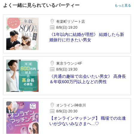
よく一緒に見られているパーティー
もっと見る
有楽町リゾート店
8/9(日) 19:20
《1年以内に結婚が理想》 結婚したら新
婚旅行に行きたい男女
東京ラウンジ4F
8/9(日) 19:30
《共通の趣味で出会いたい男女》 高身長
＆年収600万円以上などの男性
オンライン/神奈川
8/9(日) 20:30
【オンラインマッチング】 職場での出逢
いが少ないみなさまへ...♡