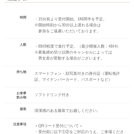
時間
・15分前より受付開始。1時間半を予定。
※開始時刻から30分以上遅れる場合は
参加をご遠慮いただいております。
人数
・8対8程度で進行予定。（最少開催人数：4対4）
※募集締め切り以降のキャンセルによっては
男女差が変動する場合がございます。
持ち物
スマートフォン・顔写真付きの身分証（運転免許
証、マイナンバーカード、パスポートなど）
お食事
ソフトドリンク付き
飲み物
服装
清潔感のある服装でお越しください。
注意事項
＜QRコード受付について＞
・受付前に以下①②をご対応のうえ、ご来場くださ