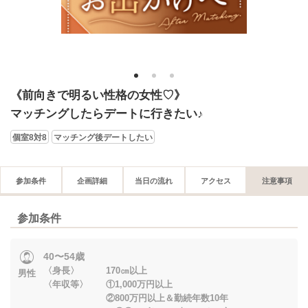
1
2
3
《前向きで明るい性格の女性♡》
マッチングしたらデートに行きたい♪
個室8対8
マッチング後デートしたい
参加条件
企画詳細
当日の流れ
アクセス
注意事項
参加条件
40〜54歳
〈身長〉 170㎝以上
男性
〈年収等〉 ①1,000万円以上
②800万円以上＆勤続年数10年