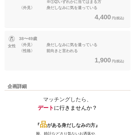
※①②いずれかに当てはまる方
〈外見〉 身だしなみに気を遣っている
4,400
円(税込)
38〜49歳
〈外見〉 身だしなみに気を遣っている
女性
〈性格〉 前向きと言われる
1,900
円(税込)
企画詳細
マッチングしたら、
デート
に行きませんか？
品
『
がある
身だしなみの方
』
靴、時計などさり気ないお洒落や、