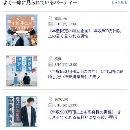
よく一緒に見られているパーティー
もっと見る
銀座6階
8/10(月) 13:00
《本数限定の特別企画》 年収800万円以
上の若く見られる男性
横浜
8/10(月) 13:00
《年収550万円以上の男性》 1年以内に結
婚したい神奈川県居住の男女
東京/5階
8/10(月) 13:00
《年収500万円以上＆高身長の男性》 甘
えさせてくれる＆頼りになる彼が理想