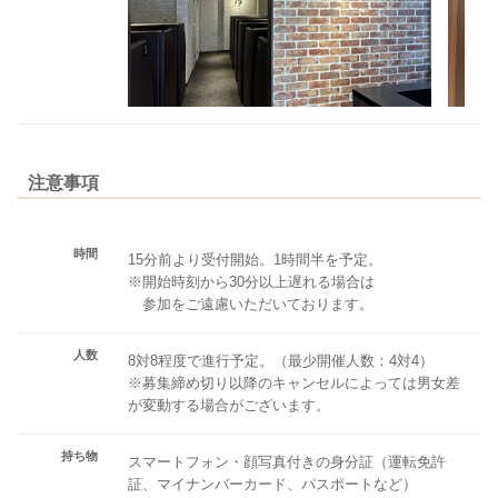
注意事項
時間
15分前より受付開始。1時間半を予定。
※開始時刻から30分以上遅れる場合は
参加をご遠慮いただいております。
人数
8対8程度で進行予定。（最少開催人数：4対4）
※募集締め切り以降のキャンセルによっては男女差
が変動する場合がございます。
持ち物
スマートフォン・顔写真付きの身分証（運転免許
証、マイナンバーカード、パスポートなど）