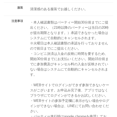
服装
清潔感のある服装でお越しください。
注意事項
・本人確認書類はパーティー開始30分前までにご提
出ください。（21時以降のパーティーは当日の20時
が提出期限となります。）承認できなかった場合は
システムにて自動的にキャンセルされます。
※火曜日は本人確認書類の承認を行っておりません
ので前日までにご提出ください。
・コンビニ決済は入金の反映に時間を要するため、
開始30分前までにお支払いください。開始15分前ま
でに参加費及びキャンセル料の入金が反映されてい
ない場合はシステムにて自動的にキャンセルされま
す。
・WEBサイトでログインができず参加できないケー
スがございます。お申込み完了後、アプリではなく
ブラウザにてログインができるかお試しください。
・WEBサイトの参加予定欄に表示がない場合やログ
インができない場合は、LINEにてお問い合わせくだ
さい。
・パーティー進行時はgoogle chromeを推奨してお