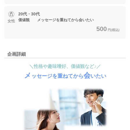
20代・30代
価値観 メッセージを重ねてから会いたい
女性
500
円(税込)
企画詳細
＼性格や趣味嗜好、価値観など♪／
メ
会
ッセージを重ねて
から
いたい