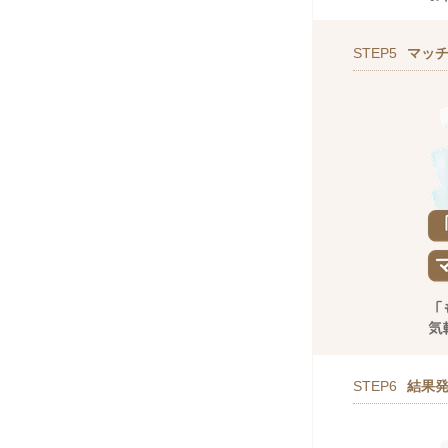
STEP5
マッ
STEP6
結果