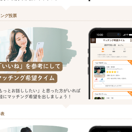
チング投票
発表