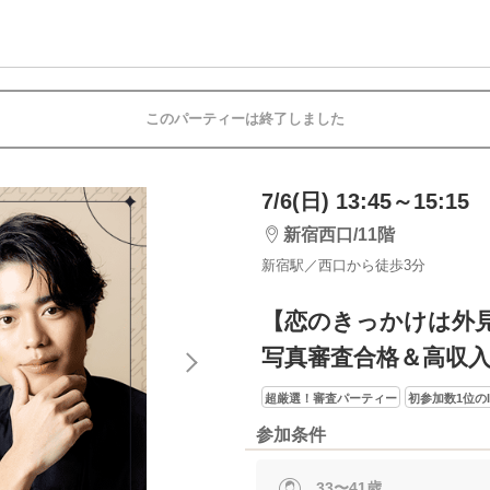
このパーティーは終了しました
7/6(日) 13:45～15:15
新宿西口/11階
新宿駅／西口から徒歩3分
【恋のきっかけは外
写真審査合格＆高収
超厳選！審査パーティー
初参加数1位のI
参加条件
33〜41歳