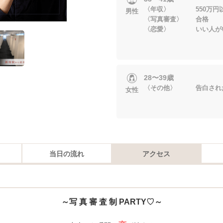
〈年収〉 550万円
男性
〈写真審査〉 合格
〈恋愛〉 いい人がい
28〜39歳
〈その他〉 告白された
女性
当日の流れ
アクセス
～写 真 審 査 制 PARTY♡～