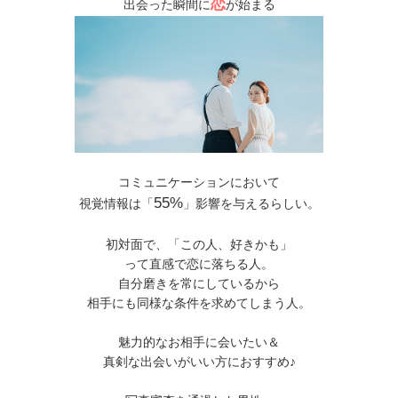
恋
出会った瞬間に
が始まる
コミュニケーションにおいて
55%
視覚情報は「
」影響を与えるらしい。
初対面で、「この人、好きかも」
って直感で恋に落ちる人。
自分磨きを常にしているから
相手にも同様な条件を求めてしまう人。
魅力的なお相手に会いたい＆
真剣な出会いがいい方におすすめ♪