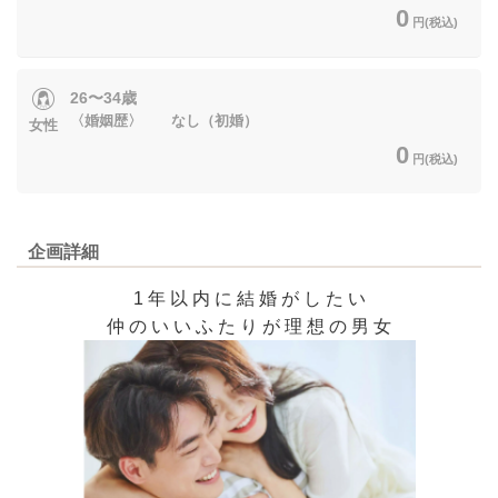
0
円(税込)
26〜34歳
〈婚姻歴〉 なし（初婚）
女性
0
円(税込)
企画詳細
1 年 以 内 に 結 婚 が し た い
仲 の い い ふ た り が 理 想 の 男 女