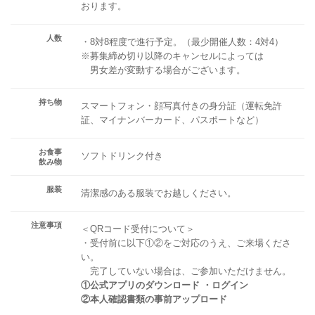
おります。
人数
・8対8程度で進行予定。（最少開催人数：4対4）
※募集締め切り以降のキャンセルによっては
男女差が変動する場合がございます。
持ち物
スマートフォン・顔写真付きの身分証（運転免許
証、マイナンバーカード、パスポートなど）
お食事
ソフトドリンク付き
飲み物
服装
清潔感のある服装でお越しください。
注意事項
＜QRコード受付について＞
・受付前に以下①②をご対応のうえ、ご来場くださ
い。
完了していない場合は、ご参加いただけません。
①公式アプリのダウンロード ・ログイン
②本人確認書類の事前アップロード