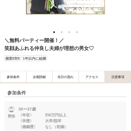
1
2
3
4
＼無料パーティー開催！／
笑顔あふれる仲良し夫婦が理想の男女♡
個室8対8
1年以内に結婚
参加条件
企画詳細
当日の流れ
アクセス
注意事項
参加条件
30〜37歳
〈年収〉 550万円以上
男性
〈学歴〉 大卒/院卒
〈婚姻歴〉 なし（初婚）