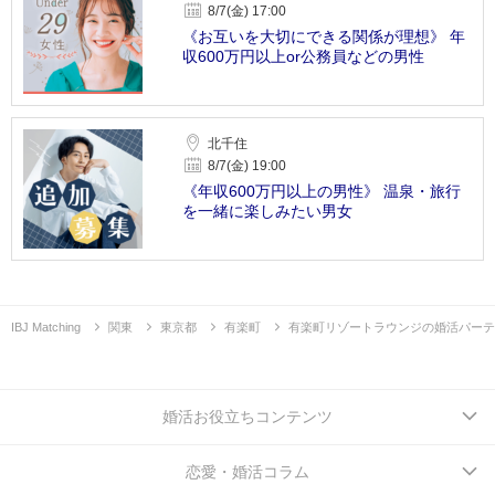
8/7(金) 17:00
《お互いを大切にできる関係が理想》 年
収600万円以上or公務員などの男性
北千住
8/7(金) 19:00
《年収600万円以上の男性》 温泉・旅行
を一緒に楽しみたい男女
IBJ Matching
関東
東京都
有楽町
有楽町リゾートラウンジの婚活パーテ
婚活お役立ちコンテンツ
恋愛・婚活コラム