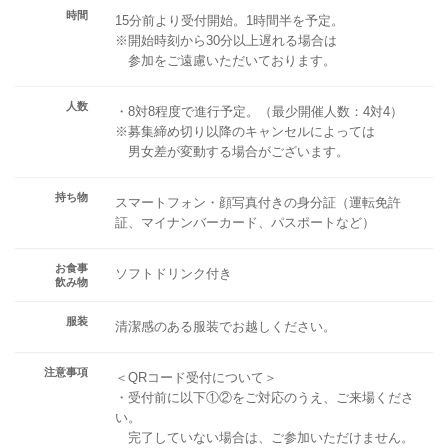
時間
15分前より受付開始。1時間半を予定。
※開始時刻から30分以上遅れる場合は
参加をご遠慮いただいております。
人数
・8対8程度で進行予定。（最少開催人数：4対4）
※募集締め切り以降のキャンセルによっては
男女差が変動する場合がございます。
持ち物
スマートフォン・顔写真付きの身分証（運転免許
証、マイナンバーカード、パスポートなど）
お食事
ソフトドリンク付き
飲み物
服装
清潔感のある服装でお越しください。
注意事項
＜QRコード受付について＞
・受付前に以下①②をご対応のうえ、ご来場くださ
い。
完了していない場合は、ご参加いただけません。