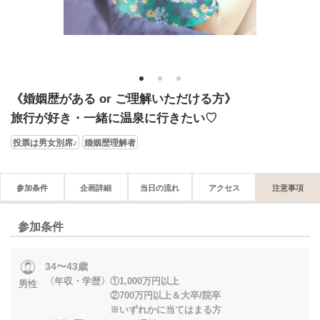
1
2
3
《婚姻歴がある or ご理解いただける方》
旅行が好き・一緒に温泉に行きたい♡
投票は男女別席♪
婚姻歴理解者
参加条件
企画詳細
当日の流れ
アクセス
注意事項
参加条件
34〜43歳
〈年収・学歴〉①1,000万円以上
男性
②700万円以上＆大卒/院卒
※いずれかに当てはまる方