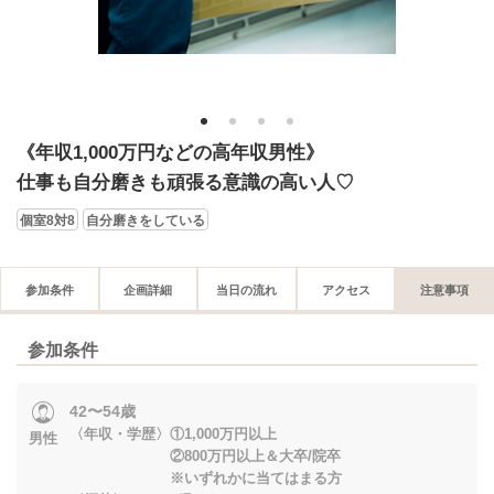
1
2
3
4
《年収1,000万円などの高年収男性》
仕事も自分磨きも頑張る意識の高い人♡
個室8対8
自分磨きをしている
参加条件
企画詳細
当日の流れ
アクセス
注意事項
参加条件
42〜54歳
〈年収・学歴〉①1,000万円以上
男性
②800万円以上＆大卒/院卒
※いずれかに当てはまる方