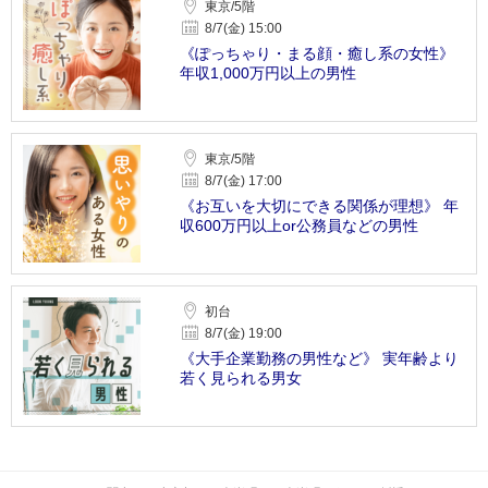
東京/5階
8/7(金) 15:00
《ぽっちゃり・まる顔・癒し系の女性》
年収1,000万円以上の男性
東京/5階
8/7(金) 17:00
《お互いを大切にできる関係が理想》 年
収600万円以上or公務員などの男性
初台
8/7(金) 19:00
《大手企業勤務の男性など》 実年齢より
若く見られる男女