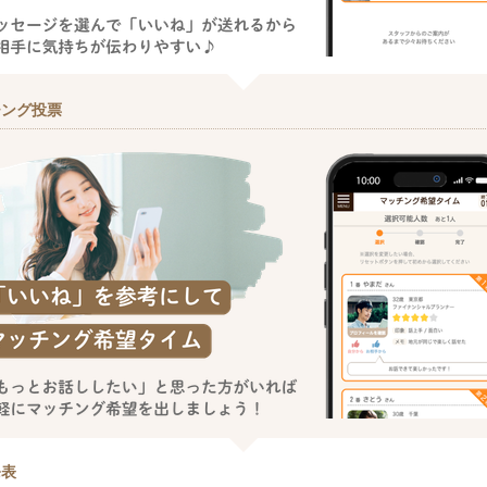
チング投票
発表