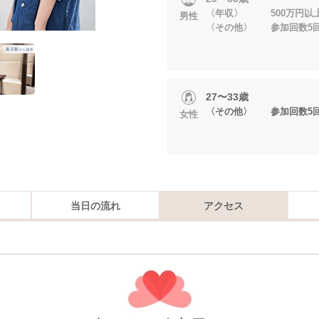
〈年収〉 500万円以
男性
〈その他〉 参加回数5
27〜33歳
〈その他〉 参加回数5
女性
当日の流れ
アクセス