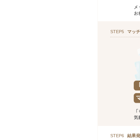
STEP5
マッ
STEP6
結果