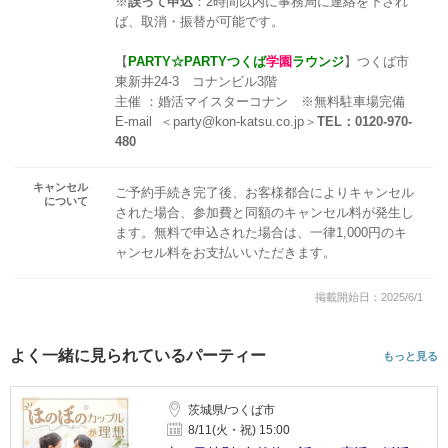
※
誤って申込
：2時間以内に事務局に連絡を下され
ば、取消・振替が可能です。
【
PARTY☆PARTYつくば
学園
ラウンジ
】つくば市
東新井24-3 コナンビル3階
主催 ：婚活マイスターコナン ※無料駐車場完備
E-mail ＜party@kon-katsu.co.jp＞
TEL：0120-970-
480
キャンセル
ご予約手続き完了後、お客様都合によりキャンセル
について
された場合、参加費と同額のキャンセル料が発生し
ます。無料で申込された場合は、一律1,000円のキ
ャンセル料をお支払いいただきます。
掲載開始日：2025/6/1
よく一緒に見られているパーティー
もっと見る
茨城県/つくば市
8/11(火・祝) 15:00