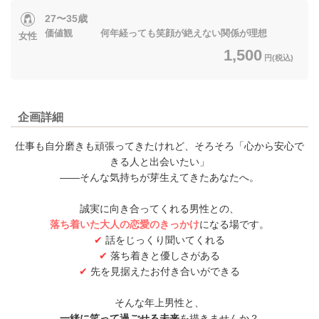
27〜35歳
価値観 何年経っても笑顔が絶えない関係が理想
女性
1,500
円(税込)
企画詳細
仕事も自分磨きも頑張ってきたけれど、そろそろ「心から安心で
きる人と出会いたい」
――そんな気持ちが芽生えてきたあなたへ。
誠実に向き合ってくれる男性との、
落ち着いた大人の恋愛のきっかけ
になる場です。
✔
話をじっくり聞いてくれる
✔
落ち着きと優しさがある
✔
先を見据えたお付き合いができる
そんな年上男性と、
一緒に笑って過ごせる未来
を描きませんか？