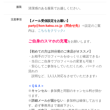
服装
清潔感のある服装でお越しください。
注意事項
【メール受信設定をお願い】
party@kon-katsu.co.jp（問合せ先）
⇒設定のご案
内は、
こちらをクリック♪
ご自身のスマホの充電
をお願いします。
【初めての方は20分前のご来店がオススメ】
・お相手のプロフィールをゆっくりと確認できる♪
・当日にご自身でプロフィールの変更も可能！
・安心してご参加をしていただくため、パーティの
流れの
説明など、1人1人対応をさせていただきます♪
＜Ｑ＆Ａ＞
※
キャンセル
：参加費と同額のキャンセル料が掛か
ります。
※
詳細メールが届かない
：参加枠は確保しておりま
す。必ず事務局まで連絡下さい。