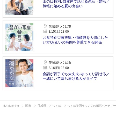
山の日特別♪自然体で話せる恋活・婚活／
気軽に始める夏の出会い
茨城県/つくば市
8/15(土) 18:00
お盆特別♡家族観・価値観を大切にした
い方/お互いの時間を尊重できる関係
茨城県/つくば市
8/16(日) 13:00
会話が苦手でも大丈夫♪ゆっくり話せる／
一緒にいて落ち着ける人がタイプ
IBJ Matching
関東
茨城県
つくば
つくば学園ラウンジの婚活パーティー