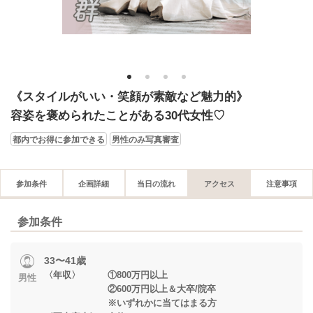
1
2
3
4
《スタイルがいい・笑顔が素敵など魅力的》
容姿を褒められたことがある30代女性♡
都内でお得に参加できる
男性のみ写真審査
参加条件
企画詳細
当日の流れ
アクセス
注意事項
参加条件
33〜41歳
〈年収〉 ①800万円以上
男性
②600万円以上＆大卒/院卒
※いずれかに当てはまる方