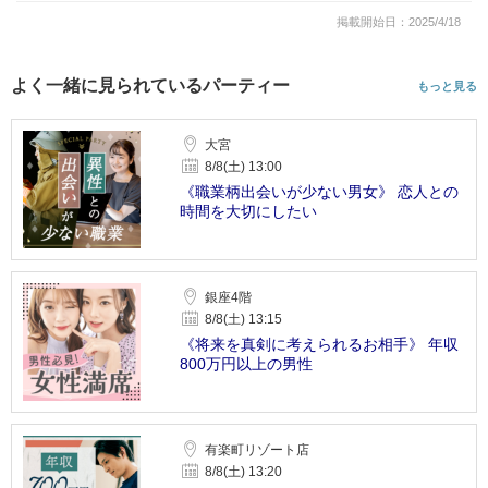
掲載開始日：2025/4/18
よく一緒に見られているパーティー
もっと見る
大宮
8/8(土) 13:00
《職業柄出会いが少ない男女》 恋人との
時間を大切にしたい
銀座4階
8/8(土) 13:15
《将来を真剣に考えられるお相手》 年収
800万円以上の男性
有楽町リゾート店
8/8(土) 13:20