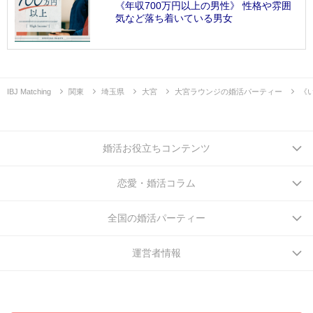
《年収700万円以上の男性》 性格や雰囲
気など落ち着いている男女
IBJ Matching
関東
埼玉県
大宮
大宮ラウンジの婚活パーティー
《
婚活お役立ちコンテンツ
恋愛・婚活コラム
全国の婚活パーティー
運営者情報