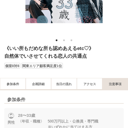
1
2
3
《いい所もだめな所も認めあえるetc♡》
自然体でいさせてくれる恋人の共通点
個室8対8
関東エリア顧客満足度1位
参加条件
企画詳細
当日の流れ
アクセス
注意事項
参加条件
28〜33歳
〈年収・職種〉 500万円以上・公務員・専門職
男性
※いずれかに当てはまる方