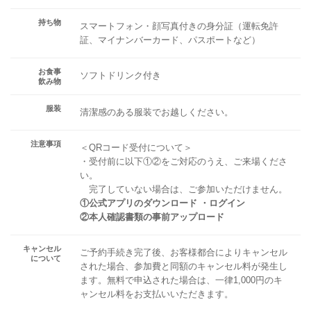
持ち物
スマートフォン・顔写真付きの身分証（運転免許
証、マイナンバーカード、パスポートなど）
お食事
ソフトドリンク付き
飲み物
服装
清潔感のある服装でお越しください。
注意事項
＜QRコード受付について＞
・受付前に以下①②をご対応のうえ、ご来場くださ
い。
完了していない場合は、ご参加いただけません。
①公式アプリのダウンロード ・ログイン
②本人確認書類の事前アップロード
キャンセル
ご予約手続き完了後、お客様都合によりキャンセル
について
された場合、参加費と同額のキャンセル料が発生し
ます。無料で申込された場合は、一律1,000円のキ
ャンセル料をお支払いいただきます。