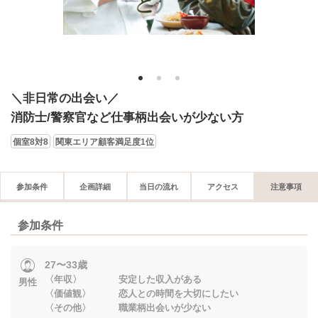
1
2
3
＼非日常の出会い／
消防士/警察官など仕事柄出会いが少ない方
個室8対8
関東エリア顧客満足度1位
参加条件
企画詳細
当日の流れ
アクセス
注意事項
参加条件
27〜33歳
〈年収〉 安定した収入がある
男性
〈価値観〉 恋人との時間を大切にしたい
〈その他〉 職業柄出会いが少ない