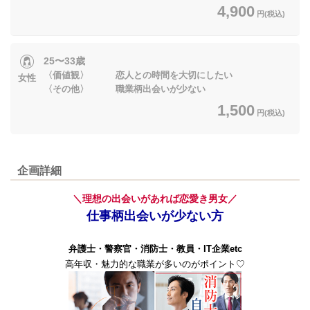
4,900
円(税込)
25〜33歳
〈価値観〉 恋人との時間を大切にしたい
女性
〈その他〉 職業柄出会いが少ない
1,500
円(税込)
企画詳細
＼理想の出会いがあれば恋愛き男女／
仕事柄出会いが少ない方
弁護士・警察官・消防士・教員・IT企業etc
高年収・魅力的な職業が多いのがポイント♡