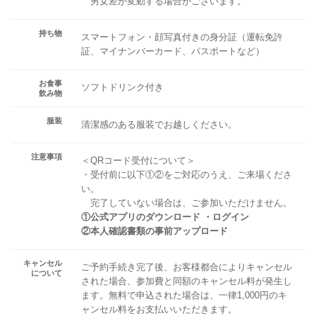
男女差が変動する場合がございます。
持ち物
スマートフォン・顔写真付きの身分証（運転免許
証、マイナンバーカード、パスポートなど）
お食事
ソフトドリンク付き
飲み物
服装
清潔感のある服装でお越しください。
注意事項
＜QRコード受付について＞
・受付前に以下①②をご対応のうえ、ご来場くださ
い。
完了していない場合は、ご参加いただけません。
①公式アプリのダウンロード ・ログイン
②本人確認書類の事前アップロード
キャンセル
ご予約手続き完了後、お客様都合によりキャンセル
について
された場合、参加費と同額のキャンセル料が発生し
ます。無料で申込された場合は、一律1,000円のキ
ャンセル料をお支払いいただきます。