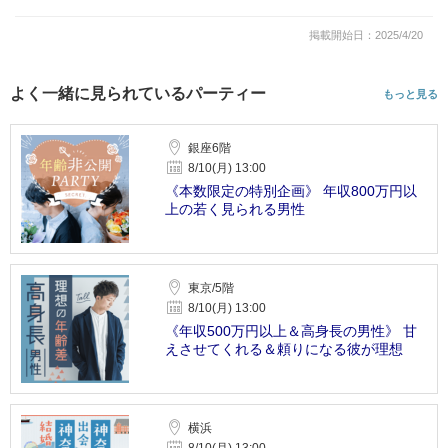
掲載開始日：2025/4/20
よく一緒に見られているパーティー
もっと見る
銀座6階
8/10(月) 13:00
《本数限定の特別企画》 年収800万円以
上の若く見られる男性
東京/5階
8/10(月) 13:00
《年収500万円以上＆高身長の男性》 甘
えさせてくれる＆頼りになる彼が理想
横浜
8/10(月) 13:00