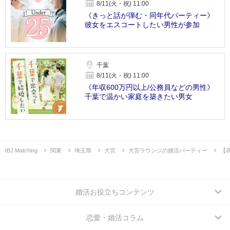
8/11(火・祝) 11:00
《きっと話が弾む・同年代パーティー》
彼女をエスコートしたい男性が参加
千葉
8/11(火・祝) 11:00
《年収600万円以上/公務員などの男性》
千葉で温かい家庭を築きたい男女
IBJ Matching
関東
埼玉県
大宮
大宮ラウンジの婚活パーティー
【
婚活お役立ちコンテンツ
恋愛・婚活コラム