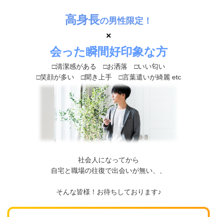
高身長
の男性限定！
×
会った瞬間好印象な方
□清潔感がある □お洒落 □いい匂い
□笑顔が多い □聞き上手 □言葉遣いが綺麗 etc
社会人になってから
自宅と職場の往復で出会いが無い、、
そんな皆様！お待ちしております♪