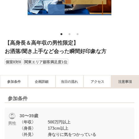
1
2
3
【高身長＆高年収の男性限定】
お洒落/聞き上手など会った瞬間好印象な方
個室8対8
関東エリア顧客満足度1位
参加条件
企画詳細
当日の流れ
アクセス
注意事項
参加条件
30〜39歳
〈年収〉 500万円以上
男性
〈身長〉 173cm以上
〈外見〉 身なりに気をつかっている