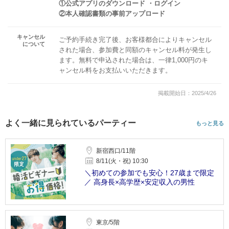
①公式アプリのダウンロード ・ログイン
②本人確認書類の事前アップロード
キャンセル
ご予約手続き完了後、お客様都合によりキャンセル
について
された場合、参加費と同額のキャンセル料が発生し
ます。無料で申込された場合は、一律1,000円のキ
ャンセル料をお支払いいただきます。
掲載開始日：2025/4/26
よく一緒に見られているパーティー
もっと見る
新宿西口/11階
8/11(火・祝) 10:30
＼初めての参加でも安心！27歳まで限定
／ 高身長×高学歴×安定収入の男性
東京/5階