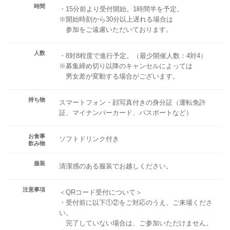
時間
・15分前より受付開始。1時間半を予定。
※開始時刻から30分以上遅れる場合は
参加をご遠慮いただいております。
人数
・8対8程度で進行予定。（最少開催人数：4対4）
※募集締め切り以降のキャンセルによっては
男女差が変動する場合がございます。
持ち物
スマートフォン・顔写真付きの身分証（運転免許
証、マイナンバーカード、パスポートなど）
お食事
ソフトドリンク付き
飲み物
服装
清潔感のある服装でお越しください。
注意事項
＜QRコード受付について＞
・受付前に以下①②をご対応のうえ、ご来場くださ
い。
完了していない場合は、ご参加いただけません。