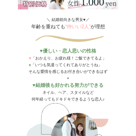
＼ 結婚前向きな男女♥／
年齢を重ねても
“仲いい2人”
が理想
♥優しい・恋人思いの性格
♥
「おかえり、お疲れ様！ご飯できてるよ」
♠
「いつも気遣ってくれてありがとうね」
そんな愛情を感じるお付き合いができるはず
+
♥結婚後も好かれる努力ができる
ネイル、ヘア、スタイルなど
何年経ってもドキドキできるような恋人♪