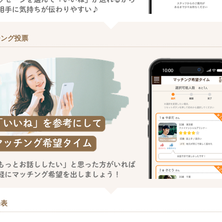
チング投票
発表