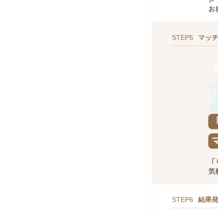
STEP5
マッ
STEP6
結果