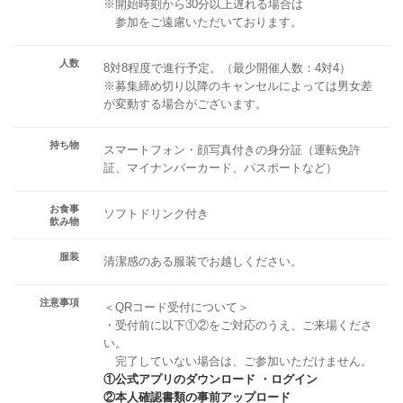
※開始時刻から30分以上遅れる場合は
参加をご遠慮いただいております。
人数
8対8程度で進行予定。（最少開催人数：4対4）
※募集締め切り以降のキャンセルによっては男女差
が変動する場合がございます。
持ち物
スマートフォン・顔写真付きの身分証（運転免許
証、マイナンバーカード、パスポートなど）
お食事
ソフトドリンク付き
飲み物
服装
清潔感のある服装でお越しください。
注意事項
＜QRコード受付について＞
・受付前に以下①②をご対応のうえ、ご来場くださ
い。
完了していない場合は、ご参加いただけません。
①公式アプリのダウンロード ・ログイン
②本人確認書類の事前アップロード