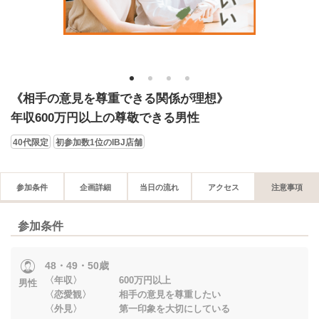
1
2
3
4
《相手の意見を尊重できる関係が理想》
年収600万円以上の尊敬できる男性
40代限定
初参加数1位のIBJ店舗
参加条件
企画詳細
当日の流れ
アクセス
注意事項
参加条件
48・49・50歳
〈年収〉 600万円以上
男性
〈恋愛観〉 相手の意見を尊重したい
〈外見〉 第一印象を大切にしている