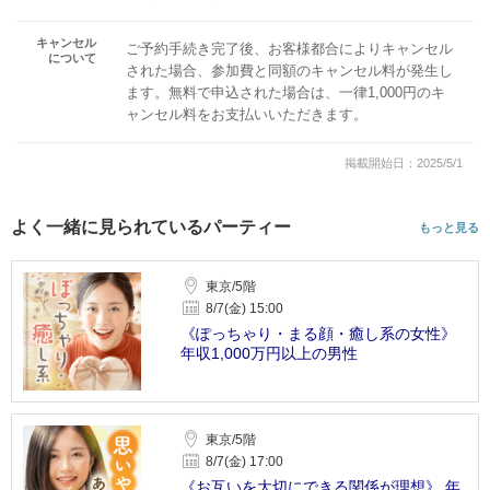
キャンセル
ご予約手続き完了後、お客様都合によりキャンセル
について
された場合、参加費と同額のキャンセル料が発生し
ます。無料で申込された場合は、一律1,000円のキ
ャンセル料をお支払いいただきます。
掲載開始日：2025/5/1
よく一緒に見られているパーティー
もっと見る
東京/5階
8/7(金) 15:00
《ぽっちゃり・まる顔・癒し系の女性》
年収1,000万円以上の男性
東京/5階
8/7(金) 17:00
《お互いを大切にできる関係が理想》 年