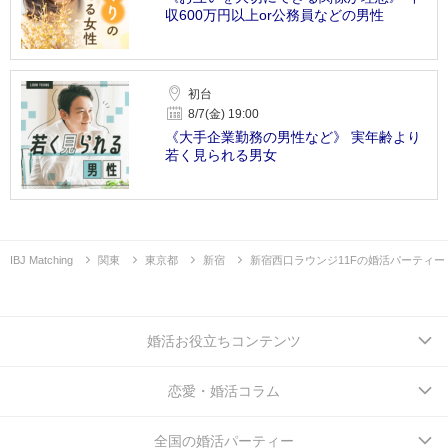
収600万円以上or公務員などの男性
初台
8/7(金) 19:00
《大手企業勤務の男性など》 実年齢より
若く見られる男女
IBJ Matching
関東
東京都
新宿
新宿西口ラウンジ11Fの婚活パーティー
婚活お役立ちコンテンツ
恋愛・婚活コラム
全国の婚活パーティー