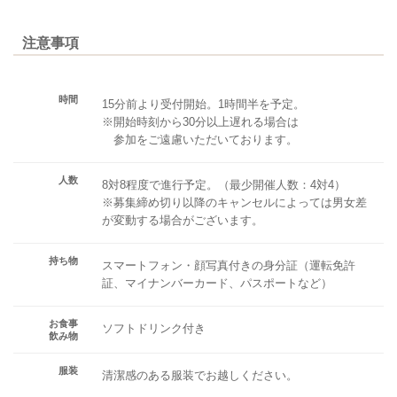
注意事項
時間
15分前より受付開始。1時間半を予定。
※開始時刻から30分以上遅れる場合は
参加をご遠慮いただいております。
人数
8対8程度で進行予定。（最少開催人数：4対4）
※募集締め切り以降のキャンセルによっては男女差
が変動する場合がございます。
持ち物
スマートフォン・顔写真付きの身分証（運転免許
証、マイナンバーカード、パスポートなど）
お食事
ソフトドリンク付き
飲み物
服装
清潔感のある服装でお越しください。