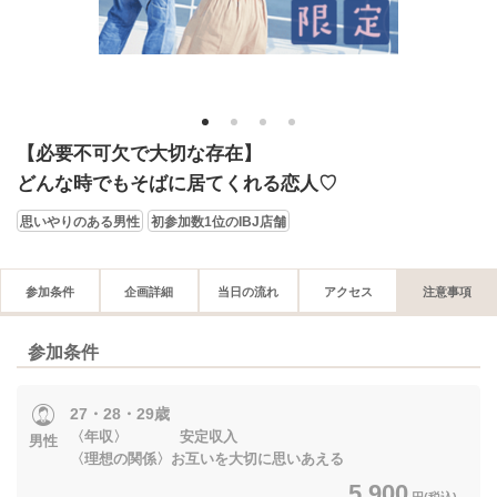
1
2
3
4
【必要不可欠で大切な存在】
どんな時でもそばに居てくれる恋人♡
思いやりのある男性
初参加数1位のIBJ店舗
参加条件
企画詳細
当日の流れ
アクセス
注意事項
参加条件
27・28・29歳
〈年収〉 安定収入
男性
〈理想の関係〉お互いを大切に思いあえる
5,900
円(税込)