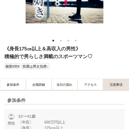
1
2
3
4
《身長175㎝以上＆高収入の男性》
積極的で男らしさ満載のスポーツマン♡
個室8対8
投票は男女別席♪
参加条件
企画詳細
当日の流れ
アクセス
注意事項
参加条件
32〜41歳
〈年収〉 600万円以上
男性
〈身長〉 175cm以上