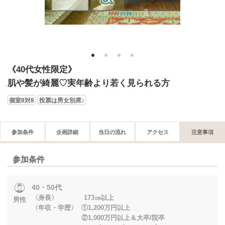
1
2
3
4
《40代女性限定》
肌や髪が綺麗♡実年齢より若く見られる方
個室8対8
投票は男女別席♪
参加条件
企画詳細
当日の流れ
アクセス
注意事項
参加条件
40・50代
〈身長〉 173㎝以上
男性
〈年収・学歴〉 ①1,200万円以上
②1,000万円以上＆大卒/院卒