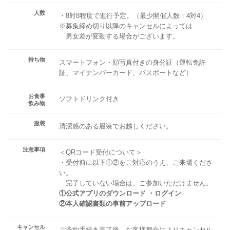
人数
・8対8程度で進行予定。（最少開催人数：4対4）
※募集締め切り以降のキャンセルによっては
男女差が変動する場合がございます。
持ち物
スマートフォン・顔写真付きの身分証（運転免許
証、マイナンバーカード、パスポートなど）
お食事
ソフトドリンク付き
飲み物
服装
清潔感のある服装でお越しください。
注意事項
＜QRコード受付について＞
・受付前に以下①②をご対応のうえ、ご来場くださ
い。
完了していない場合は、ご参加いただけません。
①公式アプリのダウンロード ・ログイン
②本人確認書類の事前アップロード
キャンセル
ご予約手続き完了後、お客様都合によりキャンセル