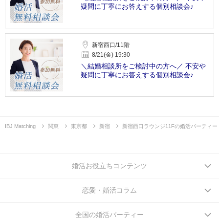
疑問に丁寧にお答えする個別相談会♪
新宿西口/11階
8/21(金) 19:30
＼結婚相談所をご検討中の方へ／ 不安や
疑問に丁寧にお答えする個別相談会♪
IBJ Matching
関東
東京都
新宿
新宿西口ラウンジ11Fの婚活パーティー
婚活お役立ちコンテンツ
恋愛・婚活コラム
全国の婚活パーティー