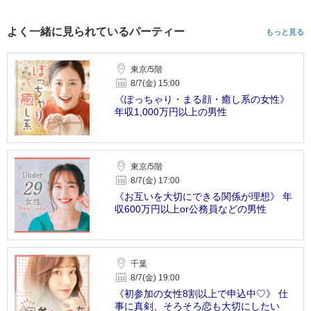
よく一緒に見られているパーティー
もっと見る
東京/5階
8/7(金) 15:00
《ぽっちゃり・まる顔・癒し系の女性》
年収1,000万円以上の男性
東京/5階
8/7(金) 17:00
《お互いを大切にできる関係が理想》 年
収600万円以上or公務員などの男性
千葉
8/7(金) 19:00
《初参加の女性8割以上で申込中♡》 仕
事に真剣、そろそろ恋も大切にしたい