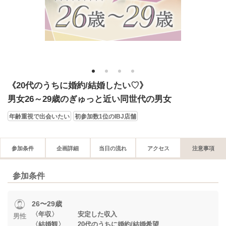
1
2
3
4
《20代のうちに婚約/結婚したい♡》
男女26～29歳のぎゅっと近い同世代の男女
年齢重視で出会いたい
初参加数1位のIBJ店舗
参加条件
企画詳細
当日の流れ
アクセス
注意事項
参加条件
26〜29歳
〈年収〉 安定した収入
男性
〈結婚観〉 20代のうちに婚約/結婚希望