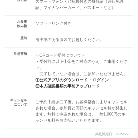
スマートフォン・顔写真付きの身分証（運転免許
証、マイナンバーカード、パスポートなど）
お食事
ソフトドリンク付き
飲み物
服装
清潔感のある服装でお越しください。
注意事項
＜QRコード受付について＞
・受付前に以下①②をご対応のうえ、ご来場くださ
い。
完了していない場合は、ご参加いただけません。
①公式アプリのダウンロード ・ログイン
②本人確認書類の事前アップロード
キャンセル
ご予約手続き完了後、お客様都合によりキャンセル
について
された場合、参加費と同額のキャンセル料が発生し
ます。無料で申込された場合は、一律1,000円のキ
ャンセル料をお支払いいただきます。
掲載開始日：2025/5/22