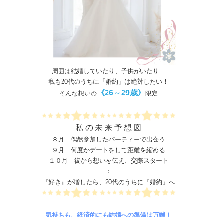
周囲は結婚していたり、子供がいたり…
私も20代のうちに「婚約」は絶対したい！
《26～29歳》
そんな想いの
限定
私 の 未 来 予 想 図
８月 偶然参加したパーティーで出会う
９月 何度かデートをして距離を縮める
１０月 彼から想いを伝え、交際スタート
：
『好き』が増したら、20代のうちに『婚約』へ
気持ちも、経済的にも結婚への準備は万端！