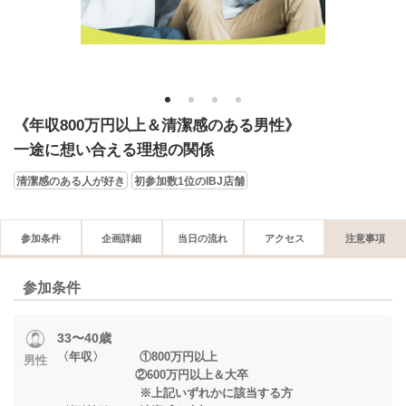
1
2
3
4
《年収800万円以上＆清潔感のある男性》
一途に想い合える理想の関係
清潔感のある人が好き
初参加数1位のIBJ店舗
参加条件
企画詳細
当日の流れ
アクセス
注意事項
参加条件
33〜40歳
〈年収〉 ①800万円以上
男性
②600万円以上＆大卒
※上記いずれかに該当する方