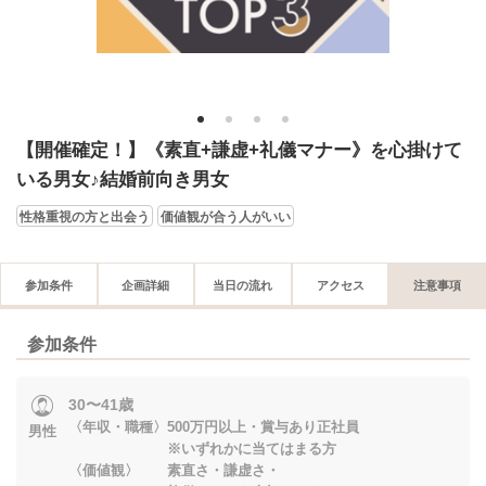
1
2
3
4
【開催確定！】《素直+謙虚+礼儀マナー》を心掛けて
いる男女♪結婚前向き男女
性格重視の方と出会う
価値観が合う人がいい
参加条件
企画詳細
当日の流れ
アクセス
注意事項
参加条件
30〜41歳
〈年収・職種〉500万円以上・賞与あり正社員
男性
※いずれかに当てはまる方
〈価値観〉 素直さ・謙虚さ・