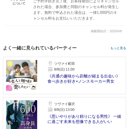
ご予約手続き完了後、お客様都合によりキャンセル
について
された場合、参加費と同額のキャンセル料が発生し
ます。無料で申込された場合は、一律1,000円のキ
ャンセル料をお支払いいただきます。
掲載開始日：2025/5/8
よく一緒に見られているパーティー
もっと見る
ツヴァイ町田
8/9(日) 11:00
《共通の趣味から距離が縮まる出会い》
食べ歩きが好き×ノンスモーカー男女
ツヴァイ藤沢
8/9(日) 13:00
《思いやりがあり頼りになる男性》 一緒
に過ごす未来を想像できる人がいい