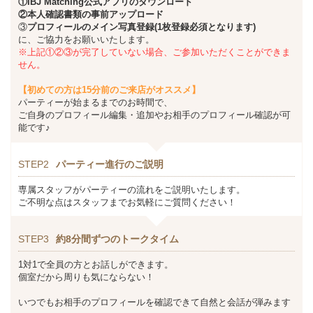
①
IBJ Matching
公式アプリのダウンロード
②本人確認書類の事前アップロード
③
プロフィールのメイン写真登録(1枚登録必須となります)
に、ご協力をお願いいたします。
※上記①②③が完了していない場合、ご参加いただくことができま
せん。
【初めての方は15分前のご来店がオススメ】
パーティーが始まるまでのお時間で、
ご自身のプロフィール編集・追加やお相手のプロフィール確認が可
能です♪
STEP2
パーティー進行のご説明
専属スタッフがパーティーの流れをご説明いたします。
ご不明な点はスタッフまでお気軽にご質問ください！
STEP3
約8分間ずつのトークタイム
1対1で全員の方とお話しができます。
個室だから周りも気にならない！
いつでもお相手のプロフィールを確認できて自然と会話が弾みます