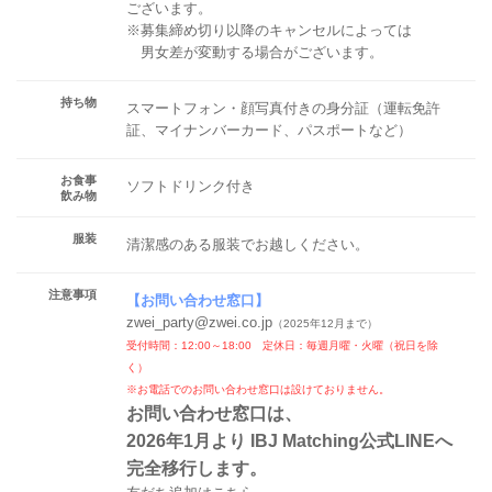
ございます。
※募集締め切り以降のキャンセルによっては
男女差が変動する場合がございます。
持ち物
スマートフォン・顔写真付きの身分証（運転免許
証、マイナンバーカード、パスポートなど）
お食事
ソフトドリンク付き
飲み物
服装
清潔感のある服装でお越しください。
注意事項
【
お問い合わせ窓口
】
zwei_party@zwei.co.jp
（2025年12月まで）
受付時間：12:00～18:00 定休日：毎週月曜・火曜（祝日を除
く）
※お電話でのお問い合わせ窓口は設けておりません。
お問い合わせ窓口は、
2026年1月より IBJ Matching公式LINEへ
完全移行します。