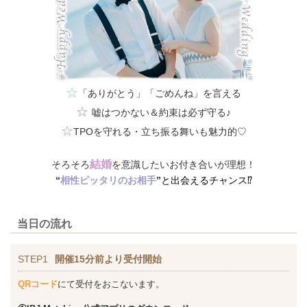
☆
「ありがとう」「ごめんね」を言える
☆
嘘はつかない＆約束は必ず守る♪
☆
TPOを守れる・立ち振る舞いも魅力的♡
結婚
そろそろ
を意識したいお付き合いが理想！
“
相性ピッタリのお相手
”
と出会えるチャンス⁉
当日の流れ
STEP1
開催15分前より受付開始
QRコード
にて受付をおこないます。