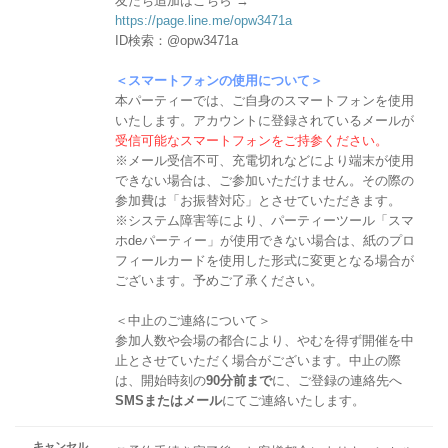
友だち追加はこちら →
https://page.line.me/opw3471a
ID検索：@opw3471a
＜スマートフォンの使用について＞
本パーティーでは、ご自身のスマートフォンを使用
いたします。アカウントに登録されているメールが
受信可能なスマートフォンをご持参ください。
※メール受信不可、充電切れなどにより端末が使用
できない場合は、ご参加いただけません。その際の
参加費は「お振替対応」とさせていただきます。
※システム障害等により、パーティーツール「スマ
ホdeパーティー」が使用できない場合は、紙のプロ
フィールカードを使用した形式に変更となる場合が
ございます。予めご了承ください。
＜中止のご連絡について＞
参加人数や会場の都合により、やむを得ず開催を中
止とさせていただく場合がございます。中止の際
は、開始時刻の
90分前まで
に、ご登録の連絡先へ
SMSまたはメール
にてご連絡いたします。
キャンセル