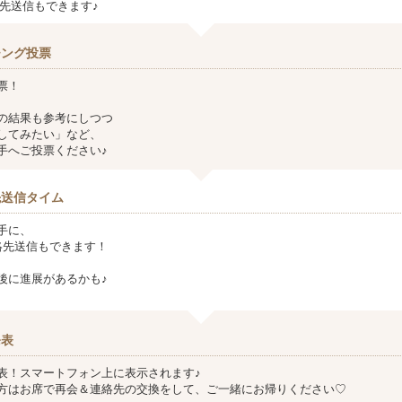
連絡先送信もできます♪
チング投票
票！
の結果も参考にしつつ
してみたい」など、
手へご投票ください♪
先送信タイム
手に、
ど連絡先送信もできます！
後に進展があるかも♪
発表
表！スマートフォン上に表示されます♪
方はお席で再会＆連絡先の交換をして、ご一緒にお帰りください♡