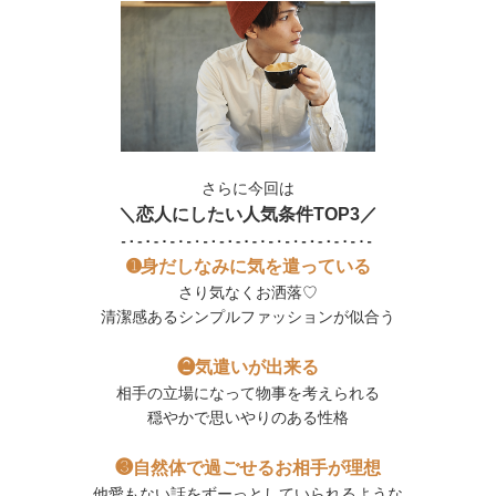
さらに今回は
＼恋人にしたい人気条件TOP​​​​3／
➊身だしなみに気を遣っている
さり気なくお洒落♡
清潔感あるシンプルファッションが似合う
❷気遣いが出来る
相手の立場になって物事を考えられる
穏やかで思いやりのある性格
❸自然体で過ごせるお相手が理想
他愛もない話をずーっとしていられるような