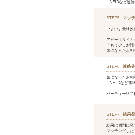
LINEIDなど
STEP5
マッ
いよいよ最終投
アピールタイム
「もう少しお話
気になったお相
STEP6
連絡
気になったお相
LINE IDな
パーティー終了
STEP7
結果
結果は個別に発
マッチングした