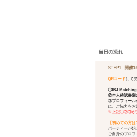
当日の流れ
STEP1
開催1
QRコード
にて
①
IBJ Matching
②本人確認書類
③
プロフィール
に、ご協力をお
※上記①②③が
【初めての方は
パーティーが始
ご自身のプロフ