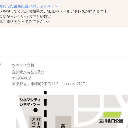
終わった後も出会いのチャンス！＞
ンを押してくれたお相手のLINEIDやメールアドレスが届きます！
つながったというお声も多数♡
非ご連絡をとってみて下さい♪
所
ツヴァイ立川
2
立川駅から徒歩
分
〒190-0012
東京都立川市曙町2丁目11-2 フロム中武2F