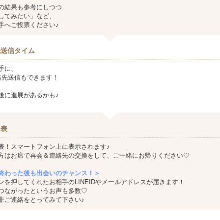
の結果も参考にしつつ
してみたい」など、
手へご投票ください♪
先送信タイム
手に、
ど連絡先送信もできます！
後に進展があるかも♪
発表
表！スマートフォン上に表示されます♪
方はお席で再会＆連絡先の交換をして、ご一緒にお帰りください♡
終わった後も出会いのチャンス！＞
ンを押してくれたお相手のLINEIDやメールアドレスが届きます！
つながったというお声も多数♡
非ご連絡をとってみて下さい♪