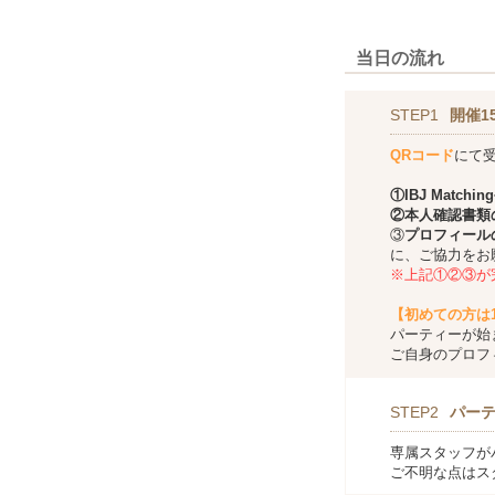
当日の流れ
STEP1
開催1
QRコード
にて
①
IBJ Matching
②本人確認書類
③
プロフィール
に、ご協力をお
※上記①②③が
【初めての方は
パーティーが始
ご自身のプロフ
STEP2
パー
専属スタッフが
ご不明な点はス