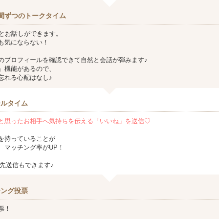
間ずつのトークタイム
方とお話しができます。
も気にならない！
のプロフィールを確認できて自然と会話が弾みます♪
」機能があるので、
忘れる心配はなし♪
ールタイム
と思ったお相手へ気持ちを伝える「いいね」を送信♡
を持っていることが
、マッチング率がUP！
連絡先送信もできます♪
チング投票
票！