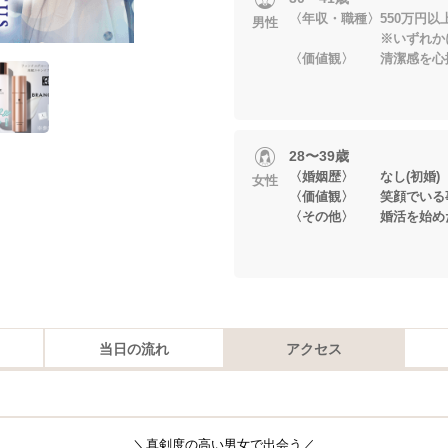
〈年収・職種〉550万円以
男性
※いずれかに当
〈価値観〉 清潔感を心
28〜39歳
〈婚姻歴〉 なし(初婚)
女性
〈価値観〉 笑顔でいる
〈その他〉 婚活を始め
当日の流れ
アクセス
＼真剣度の高い男女で出会う／