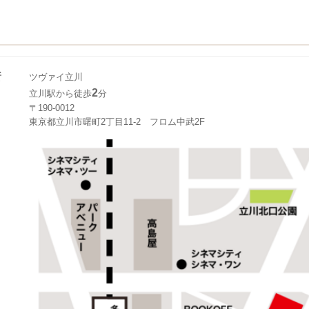
所
ツヴァイ立川
2
立川駅から徒歩
分
〒190-0012
東京都立川市曙町2丁目11-2 フロム中武2F