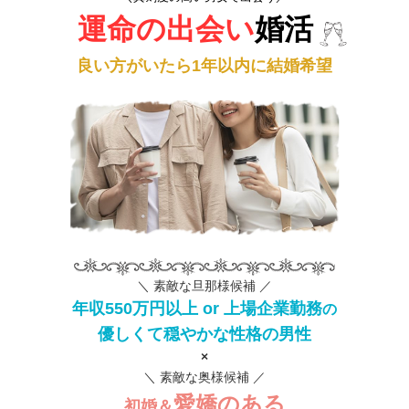
運命の出会い
婚活
良い方がいたら1年以内に結婚希望
＼ 素敵な旦那様候補 ／
年収550万円以上 or 上場企業勤務
の
優しくて穏やかな性格の男性
×
＼ 素敵な奥様候補 ／
愛嬌のある
初婚＆