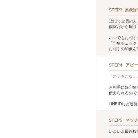
STEP3
約8分
1対1で全員の
個室だから周り
いつでもお相手
「印象チェック
お相手の印象を
STEP4
アピ
「ステキだな」
お相手に好印象
伝えられるので
LINEIDなど
STEP5
マッ
いよいよ最終投