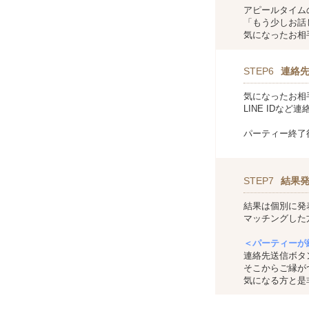
アピールタイム
「もう少しお話
気になったお相
STEP6
連絡
気になったお相
LINE IDな
パーティー終了
STEP7
結果
結果は個別に発
マッチングした
＜パーティーが
連絡先送信ボタ
そこからご縁が
気になる方と是