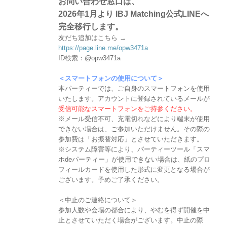
お問い合わせ窓口は、
2026年1月より IBJ Matching公式LINEへ
完全移行します。
友だち追加はこちら →
https://page.line.me/opw3471a
ID検索：@opw3471a
＜スマートフォンの使用について＞
本パーティーでは、ご自身のスマートフォンを使用
いたします。アカウントに登録されているメールが
受信可能なスマートフォンをご持参ください。
※メール受信不可、充電切れなどにより端末が使用
できない場合は、ご参加いただけません。その際の
参加費は「お振替対応」とさせていただきます。
※システム障害等により、パーティーツール「スマ
ホdeパーティー」が使用できない場合は、紙のプロ
フィールカードを使用した形式に変更となる場合が
ございます。予めご了承ください。
＜中止のご連絡について＞
参加人数や会場の都合により、やむを得ず開催を中
止とさせていただく場合がございます。中止の際