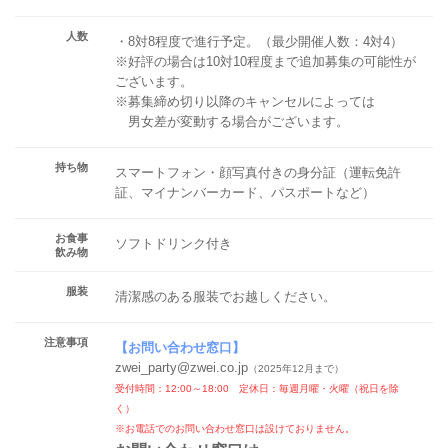
人数
・8対8程度で進行予定。（最少開催人数：4対4）
※好評の場合は10対10程度まで追加募集の可能性が
ございます。
※募集締め切り以降のキャンセルによっては
男女差が変動する場合がございます。
持ち物
スマートフォン・顔写真付きの身分証（運転免許
証、マイナンバーカード、パスポートなど）
お食事
ソフトドリンク付き
飲み物
服装
清潔感のある服装でお越しください。
注意事項
【
お問い合わせ窓口
】
zwei_party@zwei.co.jp
（2025年12月まで）
受付時間：12:00～18:00 定休日：毎週月曜・火曜（祝日を除
く）
※お電話でのお問い合わせ窓口は設けておりません。