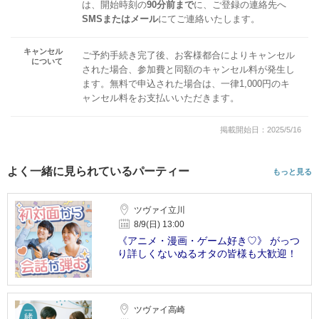
は、開始時刻の
90分前まで
に、ご登録の連絡先へ
SMSまたはメール
にてご連絡いたします。
キャンセル
ご予約手続き完了後、お客様都合によりキャンセル
について
された場合、参加費と同額のキャンセル料が発生し
ます。無料で申込された場合は、一律1,000円のキ
ャンセル料をお支払いいただきます。
掲載開始日：2025/5/16
よく一緒に見られているパーティー
もっと見る
ツヴァイ立川
8/9(日) 13:00
《アニメ・漫画・ゲーム好き♡》 がっつ
り詳しくないぬるオタの皆様も大歓迎！
ツヴァイ高崎