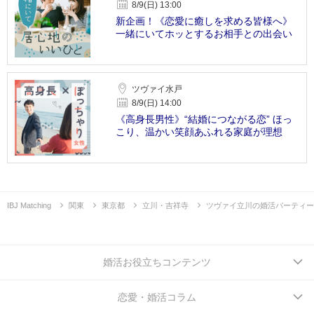
8/9(日) 13:00
新企画！《恋愛に癒しを求める皆様へ》
一緒にいてホッとするお相手との出会い
ツヴァイ水戸
8/9(日) 14:00
《高身長男性》“結婚につながる恋” ほっ
こり、温かい笑顔あふれる家庭が理想
IBJ Matching
関東
東京都
立川・吉祥寺
ツヴァイ立川の婚活パーティー
婚活お役立ちコンテンツ
恋愛・婚活コラム