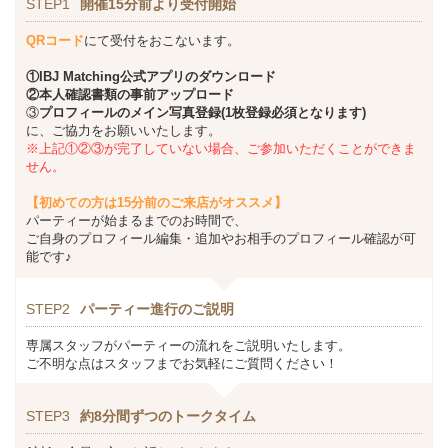
STEP1
開催15分前より受付開始
QRコード
にて受付をおこないます。
①
IBJ Matching
公式アプリのダウンロード
②本人確認書類の事前アップロード
③
プロフィールのメイン写真登録(1枚登録必須となります)
に、ご協力をお願いいたします。
※上記①②③が完了していない場合、ご参加いただくことができま
せん。
【初めての方は15分前のご来店がオススメ】
パーティーが始まるまでのお時間で、
ご自身のプロフィール編集・追加やお相手のプロフィール確認が可
能です♪
STEP2
パーティー進行のご説明
専属スタッフがパーティーの流れをご説明いたします。
ご不明な点はスタッフまでお気軽にご質問ください！
STEP3
約8分間ずつのトークタイム