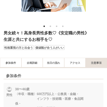
1
2
3
4
男女続々！高身長男性多数♡《安定職の男性》
生涯と共にするお相手を♡
性格重視の方と出会う
価値観が合う人がいい
参加条件
企画詳細
当日の流れ
アクセス
注意事項
参加条件
38〜46歳
〈年収・職種〉600万円以上・公務員・金融・
男性
インフラ・技術職・医療・食品関
係・