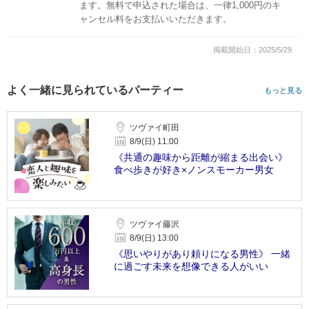
ます。無料で申込された場合は、一律1,000円のキ
ャンセル料をお支払いいただきます。
掲載開始日：2025/5/29
よく一緒に見られているパーティー
もっと見る
ツヴァイ町田
8/9(日) 11:00
《共通の趣味から距離が縮まる出会い》
食べ歩きが好き×ノンスモーカー男女
ツヴァイ藤沢
8/9(日) 13:00
《思いやりがあり頼りになる男性》 一緒
に過ごす未来を想像できる人がいい