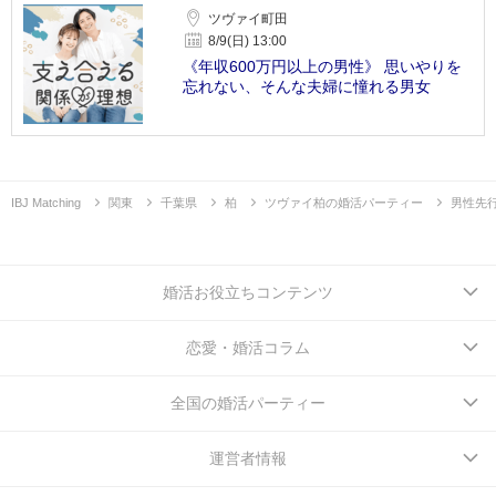
ツヴァイ町田
8/9(日) 13:00
《年収600万円以上の男性》 思いやりを
忘れない、そんな夫婦に憧れる男女
IBJ Matching
関東
千葉県
柏
ツヴァイ柏の婚活パーティー
男性先
婚活お役立ちコンテンツ
恋愛・婚活コラム
全国の婚活パーティー
運営者情報