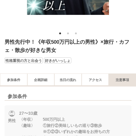
1
2
3
男性先行中！《年収500万円以上の男性》×旅行・カフ
ェ・散歩が好きな男女
性格重視の方と出会う
好きがいっしょ
参加条件
企画詳細
当日の流れ
アクセス
注意事項
参加条件
27〜33歳
〈年収〉 500万円以上
男性
〈趣味〉 ①旅行②美味しいもの巡り③散歩
※①②③いずれかの趣味をお持ちの方