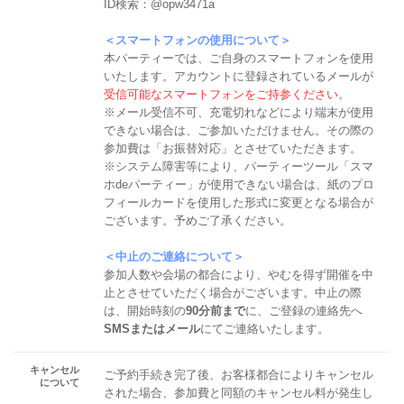
ID検索：@opw3471a
＜スマートフォンの使用について＞
本パーティーでは、ご自身のスマートフォンを使用
いたします。アカウントに登録されているメールが
受信可能なスマートフォンをご持参ください。
※メール受信不可、充電切れなどにより端末が使用
できない場合は、ご参加いただけません。その際の
参加費は「お振替対応」とさせていただきます。
※システム障害等により、パーティーツール「スマ
ホdeパーティー」が使用できない場合は、紙のプロ
フィールカードを使用した形式に変更となる場合が
ございます。予めご了承ください。
＜中止のご連絡について＞
参加人数や会場の都合により、やむを得ず開催を中
止とさせていただく場合がございます。中止の際
は、開始時刻の
90分前まで
に、ご登録の連絡先へ
SMSまたはメール
にてご連絡いたします。
キャンセル
ご予約手続き完了後、お客様都合によりキャンセル
について
された場合、参加費と同額のキャンセル料が発生し