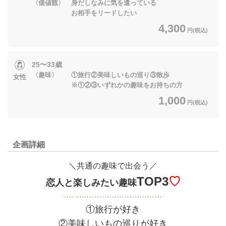
〈価値観〉 身だしなみに気を遣っている
お相手をリードしたい
4,300
円(税込)
25〜33歳
〈趣味〉 ①旅行②美味しいもの巡り③散歩
女性
※①②③いずれかの趣味をお持ちの方
1,000
円(税込)
企画詳細
＼共通の趣味で出会う／
TOP3
♡
恋人と楽しみたい趣味
①旅行が好き
②美味しいもの巡りが好き