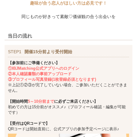
趣味が合う恋人がほしい方は必見です！
同じものが好きって素敵♡価値観の合う出会いを
当日の流れ
STEP1
開催15分前より受付開始
【参加前にご準備ください】
①IBJMatching公式アプリへのログイン
②本人確認書類の事前アップロード
③プロフィール写真登録(1枚登録必須となります)
※上記①②③が完了していない場合、ご参加いただくことができま
せん。
【開始時間
5～10分前まで
に必ずご来店ください】
初めての方は15分前がオススメ♪（プロフィール確認・編集が可能
です）
【受付はQRコードで】
QRコードは開始直前に、公式アプリの参加予定ページに表示♪