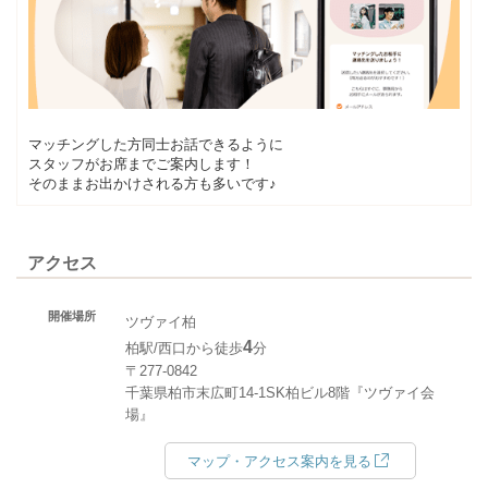
マッチングした方同士お話できるように
スタッフがお席までご案内します！
そのままお出かけされる方も多いです♪
アクセス
開催場所
ツヴァイ柏
4
柏駅/西口から徒歩
分
〒277-0842
千葉県柏市末広町14-1SK柏ビル8階『ツヴァイ会
場』
マップ・アクセス案内を見る