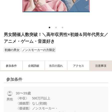
1
2
3
男女開催人数突破！＼高年収男性×初婚＆同年代男女／
アニメ・ゲーム・音楽好き
初婚の男女
ノンスモーカーの方限定
参加条件
企画詳細
当日の流れ
アクセス
注意事項
参加条件
30〜39歳
〈年収〉 500万円以上
男性
〈婚姻歴〉なし(初婚)
〈価値観〉ノンスモーカー・