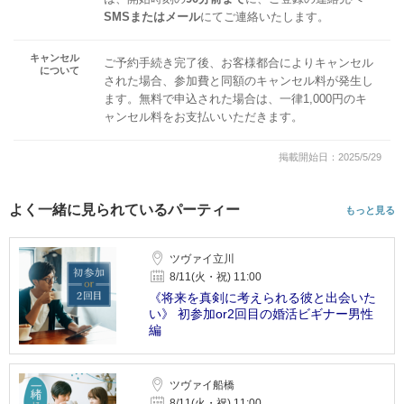
SMSまたはメール
にてご連絡いたします。
キャンセル
ご予約手続き完了後、お客様都合によりキャンセル
について
された場合、参加費と同額のキャンセル料が発生し
ます。無料で申込された場合は、一律1,000円のキ
ャンセル料をお支払いいただきます。
掲載開始日：2025/5/29
よく一緒に見られているパーティー
もっと見る
ツヴァイ立川
8/11(火・祝) 11:00
《将来を真剣に考えられる彼と出会いた
い》 初参加or2回目の婚活ビギナー男性
編
ツヴァイ船橋
8/11(火・祝) 11:00