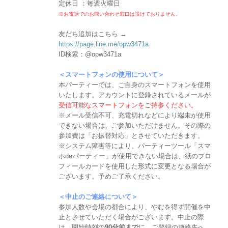
定休日 ：毎週火曜日
※お電話でのお問い合わせ窓口は設けておりません。
友だち追加はこちら →
https://page.line.me/opw3471a
ID検索：@opw3471a
＜スマートフォンの使用について＞
本パーティーでは、ご自身のスマートフォンを使用
いたします。アカウントに登録されているメールが
受信可能なスマートフォンをご持参ください。
※メール受信不可、充電切れなどにより端末が使用
できない場合は、ご参加いただけません。その際の
参加費は「お振替対応」とさせていただきます。
※システム障害等により、パーティーツール「スマ
ホdeパーティー」が使用できない場合は、紙のプロ
フィールカードを使用した形式に変更となる場合が
ございます。予めご了承ください。
＜中止のご連絡について＞
参加人数や会場の都合により、やむを得ず開催を中
止とさせていただく場合がございます。中止の際
は、開始時刻の
90分前まで
に、ご登録の連絡先へ