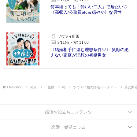
何年経っても「仲いい二人」で居たい♡
《高収入/公務員etc＆穏やか》な男性
ツヴァイ町田
8/11(火・祝) 11:00
《結婚相手に望む理想条件♡》 笑顔の絶
えない家庭が理想の初婚男女
IBJ Matching
関東
千葉県
柏
ツヴァイ柏の婚活パーティー
男女開
婚活お役立ちコンテンツ
恋愛・婚活コラム