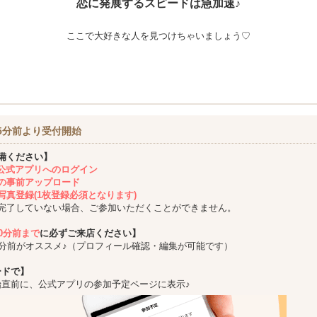
恋に発展するスピードは急加速♪
ここで大好きな人を見つけちゃいましょう♡
5分前より受付開始
備ください】
ing公式アプリへのログイン
の事前アップロード
写真登録(1枚登録必須となります)
完了していない場合、ご参加いただくことができません。
10分前まで
に必ずご来店ください】
5分前がオススメ♪（プロフィール確認・編集が可能です）
ードで】
始直前に、公式アプリの参加予定ページに表示♪