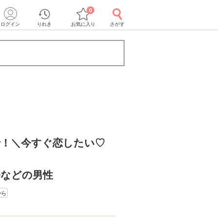
0
ログイン
りれき
お気に入り
さがす
行！＼今すぐ恋したい♡
務などの男性
から