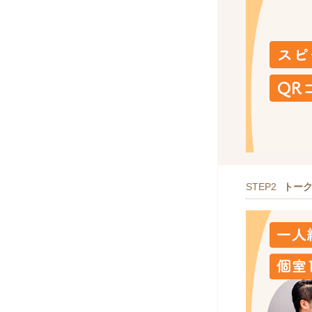
STEP2
トー