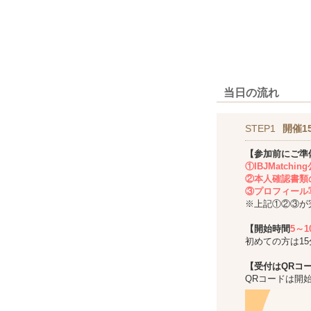
当日の流れ
STEP1
開催1
【参加前にご準
①IBJMatch
②本人確認書類
③プロフィール
※上記①②③が
【開始時間
5～
初めての方は1
【受付はQRコ
QRコードは開