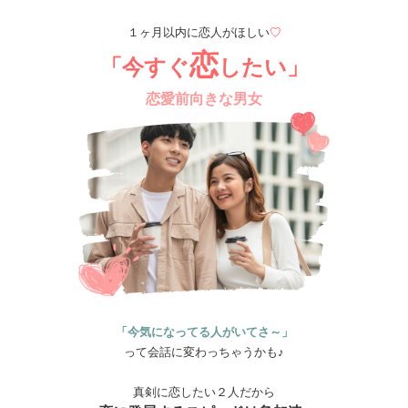
１ヶ月以内に恋人がほしい
♡
恋
「今すぐ
したい」
恋愛前向きな男女
「今気になってる人がいてさ～」
って会話に変わっちゃうかも♪
真剣に恋したい２人だから