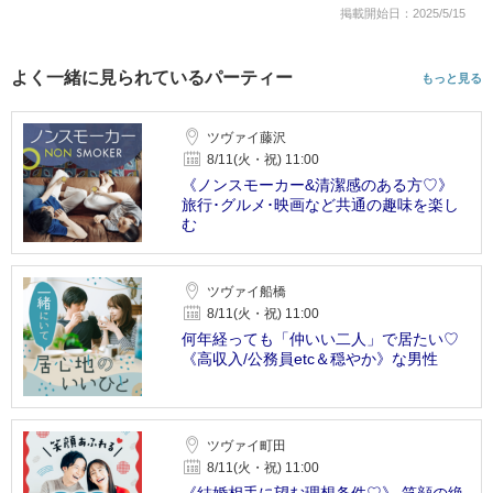
掲載開始日：2025/5/15
よく一緒に見られているパーティー
もっと見る
ツヴァイ藤沢
8/11(火・祝) 11:00
《ノンスモーカー&清潔感のある方♡》
旅行･グルメ･映画など共通の趣味を楽し
む
ツヴァイ船橋
8/11(火・祝) 11:00
何年経っても「仲いい二人」で居たい♡
《高収入/公務員etc＆穏やか》な男性
ツヴァイ町田
8/11(火・祝) 11:00
《結婚相手に望む理想条件♡》 笑顔の絶