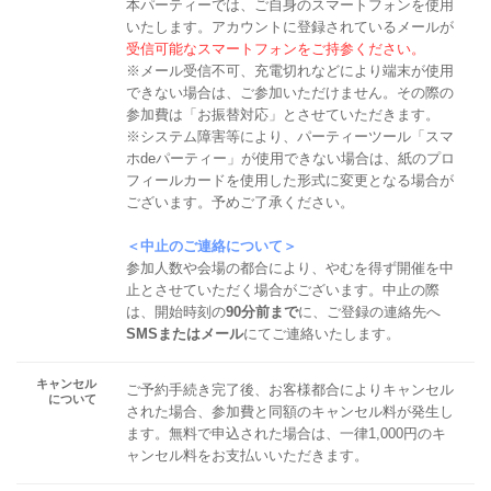
本パーティーでは、ご自身のスマートフォンを使用
いたします。アカウントに登録されているメールが
受信可能なスマートフォンをご持参ください。
※メール受信不可、充電切れなどにより端末が使用
できない場合は、ご参加いただけません。その際の
参加費は「お振替対応」とさせていただきます。
※システム障害等により、パーティーツール「スマ
ホdeパーティー」が使用できない場合は、紙のプロ
フィールカードを使用した形式に変更となる場合が
ございます。予めご了承ください。
＜中止のご連絡について＞
参加人数や会場の都合により、やむを得ず開催を中
止とさせていただく場合がございます。中止の際
は、開始時刻の
90分前まで
に、ご登録の連絡先へ
SMSまたはメール
にてご連絡いたします。
キャンセル
ご予約手続き完了後、お客様都合によりキャンセル
について
された場合、参加費と同額のキャンセル料が発生し
ます。無料で申込された場合は、一律1,000円のキ
ャンセル料をお支払いいただきます。