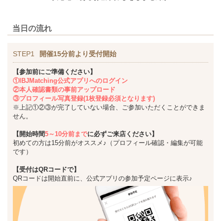
当日の流れ
STEP1
開催15分前より受付開始
【参加前にご準備ください】
①IBJMatching公式アプリへのログイン
②本人確認書類の事前アップロード
③プロフィール写真登録(1枚登録必須となります)
※上記①②③が完了していない場合、ご参加いただくことができま
せん。
【開始時間
5～10分前まで
に必ずご来店ください】
初めての方は15分前がオススメ♪（プロフィール確認・編集が可能
です）
【受付はQRコードで】
QRコードは開始直前に、公式アプリの参加予定ページに表示♪