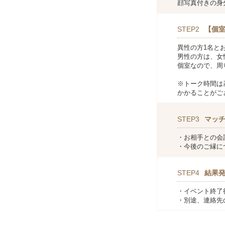
顔写真付きの身
STEP2
【個室
異性の方1名と
男性の方は、女
個室なので、周
※トーク時間は
かかることがご
STEP3
マッ
・お相手との会
・今後のご縁に
STEP4
結果
・イベント終了
・別途、連絡先