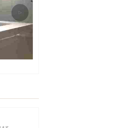
△
ります。