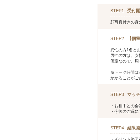
STEP1
受付
顔写真付きの身
STEP2
【個室
異性の方1名と
男性の方は、女
個室なので、周
※トーク時間は
かかることがご
STEP3
マッ
・お相手との会
・今後のご縁に
STEP4
結果
・イベント終了