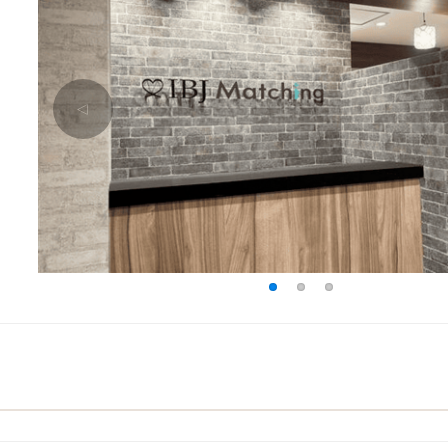
△
1
2
3