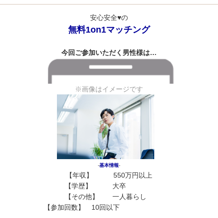
安心安全♥の
無料1on1マッチング
今回ご参加いただく男性様は…
※画像はイメージです
‐
基本情報
‐
【年収】 550万円以上
【学歴】 大卒
花花花
【
その他
】 一人暮らし
花
【参加回数】 10回以下
花
花花