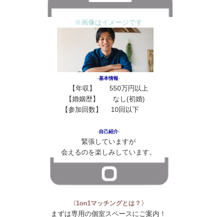
※画像はイメージです
‐
基本情報
‐
【年収】 550万円以上
【婚姻歴】 なし(初婚)
花
【
参加回数
】 10回以下
花 花
‐
自己紹介
‐
緊張していますが
会えるのを楽しみしています。
〈1on1マッチングとは？〉
まずは専用の個室スペースにご案内！