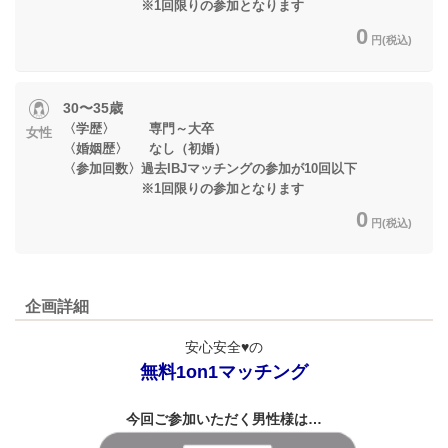
※1回限りの参加となります
0
円(税込)
30〜35歳
〈学歴〉 専門～大卒
女性
〈婚姻歴〉 なし（初婚）
〈参加回数〉過去IBJマッチングの参加が10回以下
※1回限りの参加となります
0
円(税込)
企画詳細
安心安全♥の
無料1on1マッチング
今回ご参加いただく男性様は…