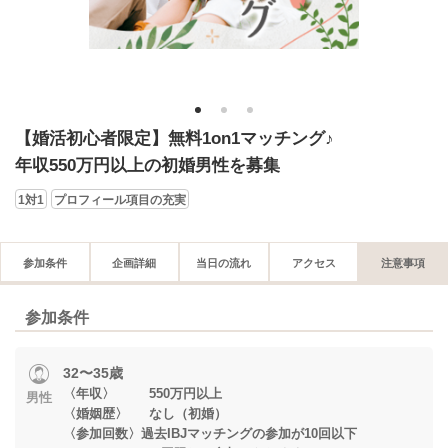
1
2
3
【婚活初心者限定】無料1on1マッチング♪
年収550万円以上の初婚男性を募集
1対1
プロフィール項目の充実
参加条件
企画詳細
当日の流れ
アクセス
注意事項
参加条件
32〜35歳
〈年収〉 550万円以上
男性
〈婚姻歴〉 なし（初婚）
〈参加回数〉過去IBJマッチングの参加が10回以下