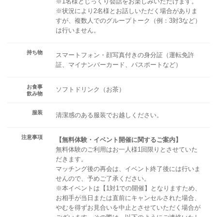
※1名様とじっくり会話をお楽しみいただけます。
※状況により2名様とお話しいただく場合がありま
すが、複数人でのグループトーク（例：3対3など）
は行いません。
持ち物
スマートフォン・顔写真付きの身分証（運転免許
証、マイナンバーカード、パスポートなど）
お食事
ソフトドリンク（お茶）
飲み物
服装
清潔感のある服装でお越しください。
注意事項
【無料体験・イベント開催に関するご案内】
無料体験のご利用はお一人様1回限りとさせていた
だきます。
マッチング後の再会は、イベント終了後には行いま
せんので、予めご了承ください。
※本イベントは【1対1での開催】となりますため、
お相手が当日または直前にキャンセルされた場合、
やむを得ずお見合いを中止とさせていただく場合が