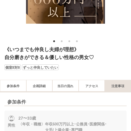
1
2
3
4
《いつまでも仲良し夫婦が理想》
自分磨きができる＆優しい性格の男女♡
個室8対8
ずっと仲良しでいたい
参加条件
企画詳細
当日の流れ
アクセス
注意事項
参加条件
27〜33歳
〈年収・職種〉年収600万円以上･公務員･医療関係･
男性
大手/上場企業･専門職