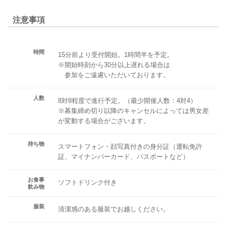
注意事項
時間
15分前より受付開始。1時間半を予定。
※開始時刻から30分以上遅れる場合は
参加をご遠慮いただいております。
人数
8対8程度で進行予定。（最少開催人数：4対4）
※募集締め切り以降のキャンセルによっては男女差
が変動する場合がございます。
持ち物
スマートフォン・顔写真付きの身分証（運転免許
証、マイナンバーカード、パスポートなど）
お食事
ソフトドリンク付き
飲み物
服装
清潔感のある服装でお越しください。