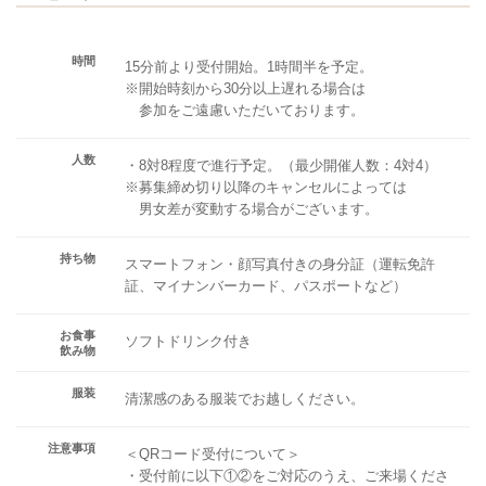
時間
15分前より受付開始。1時間半を予定。
※開始時刻から30分以上遅れる場合は
参加をご遠慮いただいております。
人数
・8対8程度で進行予定。（最少開催人数：4対4）
※募集締め切り以降のキャンセルによっては
男女差が変動する場合がございます。
持ち物
スマートフォン・顔写真付きの身分証（運転免許
証、マイナンバーカード、パスポートなど）
お食事
ソフトドリンク付き
飲み物
服装
清潔感のある服装でお越しください。
注意事項
＜QRコード受付について＞
・受付前に以下①②をご対応のうえ、ご来場くださ