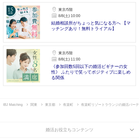
東京/5階
8/8(土) 10:00
結婚相談所がちょっと気になる方へ 【マ
ッチングあり！無料トライアル】
東京/5階
8/8(土) 11:00
《参加回数5回以下の婚活ビギナーの女
性》 ふたりで笑ってポジティブに楽しめ
る関係
IBJ Matching
関東
東京都
有楽町
有楽町リゾートラウンジの婚活パーテ
婚活お役立ちコンテンツ