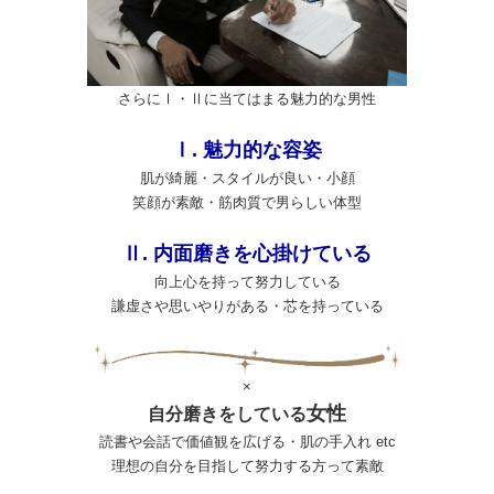
さらにⅠ・Ⅱに当てはまる魅力的な男性
Ⅰ. 魅力的な容姿
肌が綺麗・スタイルが良い・小顔
笑顔が素敵・筋肉質で男らしい体型
Ⅱ. 内面磨きを心掛けている
向上心を持って努力している
謙虚さや思いやりがある・芯を持っている
×
女性
自分磨きをしている
読書や会話で価値観を広げる・肌の手入れ etc
理想の自分を目指して努力する方って素敵