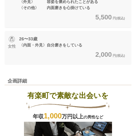
〈外見〉 容姿を褒められたことがある
〈その他〉 内面磨きを心掛けている
5,500
円(税込)
26〜33歳
〈内面・外見〉自分磨きをしている
女性
2,000
円(税込)
企画詳細
有楽町で素敵な出会いを
1,000
年収
万円以上
の男性など