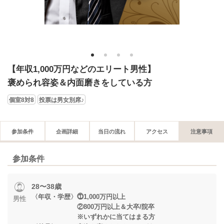
1
2
3
4
【年収1,000万円などのエリート男性】
褒められ容姿＆内面磨きをしている方
個室8対8
投票は男女別席♪
参加条件
企画詳細
当日の流れ
アクセス
注意事項
参加条件
28〜38歳
〈年収・学歴〉⓵1,000万円以上
男性
②800万円以上＆大卒/院卒
※いずれかに当てはまる方