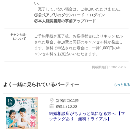
い。
完了していない場合は、ご参加いただけません。
①公式アプリのダウンロード ・ログイン
②本人確認書類の事前アップロード
キャンセル
ご予約手続き完了後、お客様都合によりキャンセル
について
された場合、参加費と同額のキャンセル料が発生し
ます。無料で申込された場合は、一律1,000円のキ
ャンセル料をお支払いいただきます。
掲載開始日：2025/5/16
よく一緒に見られているパーティー
もっと見る
新宿西口/11階
8/8(土) 10:00
結婚相談所がちょっと気になる方へ 【マ
ッチングあり！無料トライアル】