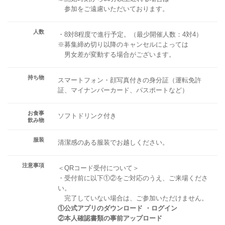
参加をご遠慮いただいております。
人数
・8対8程度で進行予定。（最少開催人数：4対4）
※募集締め切り以降のキャンセルによっては
男女差が変動する場合がございます。
持ち物
スマートフォン・顔写真付きの身分証（運転免許
証、マイナンバーカード、パスポートなど）
お食事
ソフトドリンク付き
飲み物
服装
清潔感のある服装でお越しください。
注意事項
＜QRコード受付について＞
・受付前に以下①②をご対応のうえ、ご来場くださ
い。
完了していない場合は、ご参加いただけません。
①公式アプリのダウンロード ・ログイン
②本人確認書類の事前アップロード