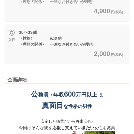
〈理想の関係〉 一途なお付き合いが理想
4,900
円(税込)
30〜39歳
〈性格〉 献身的
女性
〈理想の関係〉 一途なお付き合いが理想
2,000
円(税込)
企画詳細
公
600
務員
年収
万円以上
/
＆
真面目
な性格の男性
安定した職業だから将来安心♪
今回はそんな彼を
応援し支えていきたい
女性を募集