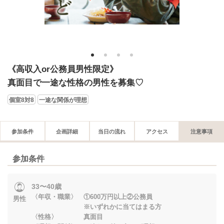
1
2
3
4
《高収入or公務員男性限定》
真面目で一途な性格の男性を募集♡
個室8対8
一途な関係が理想
参加条件
企画詳細
当日の流れ
アクセス
注意事項
参加条件
33〜40歳
〈年収・職業〉 ①600万円以上②公務員
男性
※いずれかに当てはまる方
〈性格〉 真面目