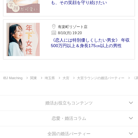
も、その笑顔を守り続けたい
有楽町リゾート店
8/10(月) 19:20
《恋人には特別優しくしたい男女》 年収
500万円以上＆身長175㎝以上の男性
IBJ Matching
関東
埼玉県
大宮
大宮ラウンジの婚活パーティー
《
婚活お役立ちコンテンツ
恋愛・婚活コラム
全国の婚活パーティー