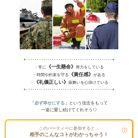
+‥‥‥‥‥‥‥‥‥‥‥‥‥‥‥‥‥‥‥‥+
《一生懸命》
・常に
努力をしている
《責任感》
・時間や約束を守る
がある
《礼儀正しい》
・
振舞いを心掛けている
+‥‥‥‥‥‥‥‥‥‥‥‥‥‥‥‥‥‥‥‥+
「必ず幸せにする」
という信念をもって
一途に愛し続けてくれそう♡
このパーティーに参加すると…
相手のこんなコトがわかっちゃう！