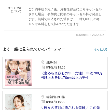
キャンセル
ご予約手続き完了後、お客様都合によりキャンセル
について
された場合、参加費と同額のキャンセル料が発生し
ます。無料で申込された場合は、一律1,000円のキ
ャンセル料をお支払いいただきます。
掲載開始日：2025/5/22
よく一緒に見られているパーティー
もっと見る
銀座4階
8/10(月) 19:15
《褒められ容姿の年下女性》 年収700万
円以上＆身長170cm以上の男性
新宿西口/11階
8/10(月) 19:20
＼彼女の笑顔に癒される毎日／ この先