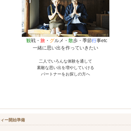
観
戦・
旅
・
グ
ルメ・
散
歩・季節
行
事etc
一緒に思い出を作っていきたい
二人でいろんな体験を通して
素敵な思い出を増やしていける
パートナーをお探しの方へ
ティー開始準備