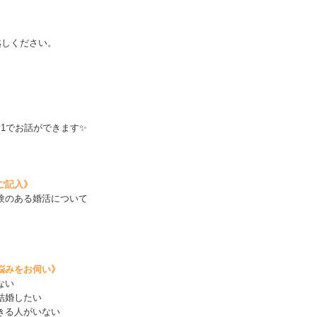
越しください。
》
1でお話ができます✨
ご記入》
験のある婚活について
悩みをお伺い》
ない
結婚したい
きる人がいない