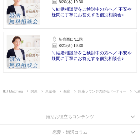
8/20(木) 19:30
＼結婚相談所をご検討中の方へ／ 不安や
疑問に丁寧にお答えする個別相談会♪
新宿西口/11階
8/21(金) 19:30
＼結婚相談所をご検討中の方へ／ 不安や
疑問に丁寧にお答えする個別相談会♪
IBJ Matching
関東
東京都
銀座
銀座ラウンジの婚活パーティー
＼
婚活お役立ちコンテンツ
恋愛・婚活コラム