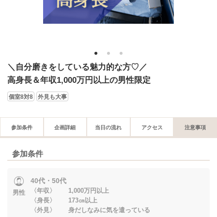
1
2
3
＼自分磨きをしている魅力的な方♡／
高身長＆年収1,000万円以上の男性限定
個室8対8
外見も大事
参加条件
企画詳細
当日の流れ
アクセス
注意事項
参加条件
40代・50代
〈年収〉 1,000万円以上
男性
〈身長〉 173㎝以上
〈外見〉 身だしなみに気を遣っている