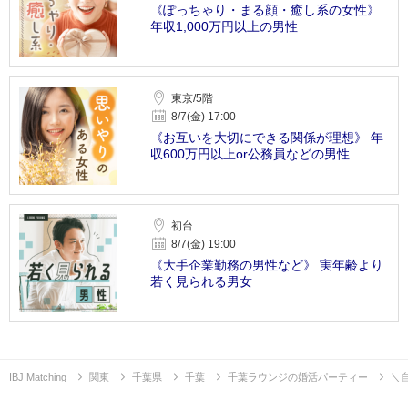
《ぽっちゃり・まる顔・癒し系の女性》
年収1,000万円以上の男性
東京/5階
8/7(金) 17:00
《お互いを大切にできる関係が理想》 年
収600万円以上or公務員などの男性
初台
8/7(金) 19:00
《大手企業勤務の男性など》 実年齢より
若く見られる男女
IBJ Matching
関東
千葉県
千葉
千葉ラウンジの婚活パーティー
＼