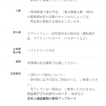
人数
・8対8程度で進行予定。（最少開催人数：4対4）
※募集締め切り以降のキャンセルによっては
男女差が変動する場合がございます。
持ち物
スマートフォン・顔写真付きの身分証（運転免許
証、マイナンバーカード、パスポートなど）
お食事
ソフトドリンク付き
飲み物
服装
清潔感のある服装でお越しください。
注意事項
＜QRコード受付について＞
・受付前に以下①②をご対応のうえ、ご来場くださ
い。
完了していない場合は、ご参加いただけません。
①公式アプリのダウンロード ・ログイン
②本人確認書類の事前アップロード