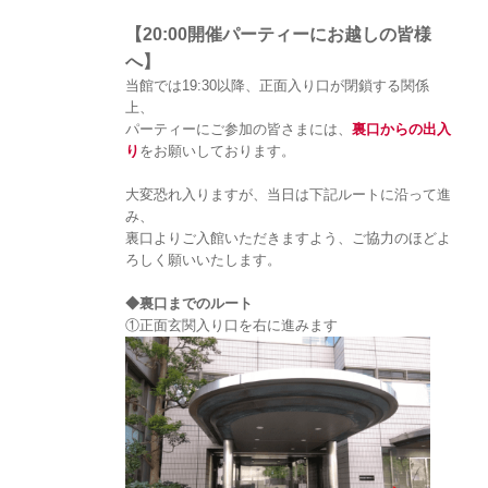
【20:00開催パーティーにお越しの皆様
へ】
当館では19:30以降、正面入り口が閉鎖する関係
上、
パーティーにご参加の皆さまには、
裏口からの出入
り
をお願いしております。
大変恐れ入りますが、当日は下記ルートに沿って進
み、
裏口よりご入館いただきますよう、ご協力のほどよ
ろしく願いいたします。
◆裏口までのルート
①正面玄関入り口を右に進みます