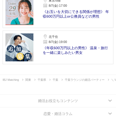
東京/5階
8/7(金) 17:00
《お互いを大切にできる関係が理想》 年
収600万円以上or公務員などの男性
北千住
8/7(金) 19:00
《年収600万円以上の男性》 温泉・旅行
を一緒に楽しみたい男女
IBJ Matching
関東
千葉県
千葉
千葉ラウンジの婚活パーティー
＼
婚活お役立ちコンテンツ
恋愛・婚活コラム