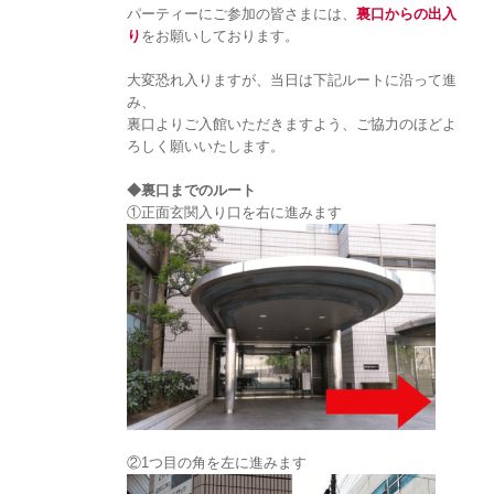
パーティーにご参加の皆さまには、
裏口からの出入
り
をお願いしております。
大変恐れ入りますが、当日は下記ルートに沿って進
み、
裏口よりご入館いただきますよう、ご協力のほどよ
ろしく願いいたします。
◆裏口までのルート
①正面玄関入り口を右に進みます
②1つ目の角を左に進みます