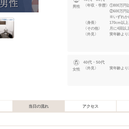
〈年収・学歴〉①800万円
男性
②600万円以上＆
※いずれかに当
〈身長〉 170cm以上
〈その他〉 月に4回以
〈外見〉 実年齢より
40代・50代
〈外見〉 実年齢より
女性
当日の流れ
アクセス