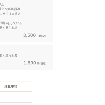
以上
大卒/院卒
てはまる方
上運転をしている
若く見られる
3,500
円(税込)
若く見られる
1,500
円(税込)
注意事項