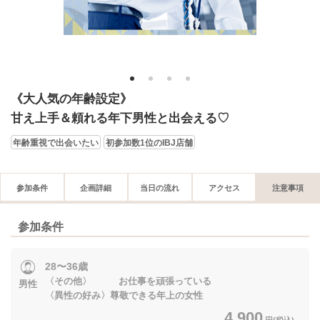
1
2
3
4
《大人気の年齢設定》
甘え上手＆頼れる年下男性と出会える♡
年齢重視で出会いたい
初参加数1位のIBJ店舗
参加条件
企画詳細
当日の流れ
アクセス
注意事項
参加条件
28〜36歳
〈その他〉 お仕事を頑張っている
男性
〈異性の好み〉尊敬できる年上の女性
4,900
円(税込)