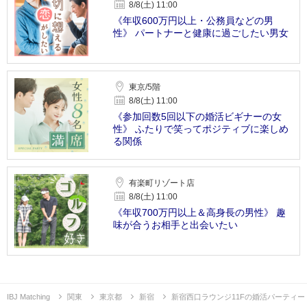
8/8(土) 11:00
《年収600万円以上・公務員などの男
性》 パートナーと健康に過ごしたい男女
東京/5階
8/8(土) 11:00
《参加回数5回以下の婚活ビギナーの女
性》 ふたりで笑ってポジティブに楽しめ
る関係
有楽町リゾート店
8/8(土) 11:00
《年収700万円以上＆高身長の男性》 趣
味が合うお相手と出会いたい
IBJ Matching
関東
東京都
新宿
新宿西口ラウンジ11Fの婚活パーティー