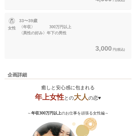
33〜39歳
〈年収〉 300万円以上
女性
〈異性の好み〉年下の男性
3,000
円(税込)
企画詳細
癒しと安心感に包まれる
年上女性
大人
との
の恋♥
～
年収300万円以上
のお仕事を頑張る女性編～