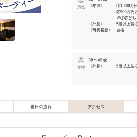
〈年収〉 ①1,200万
男性
②900万円以上
※①②どちらかに
〈外見〉 5歳以上若く
〈写真審査〉 合格
38〜49歳
〈外見〉 5歳以上若く
女性
当日の流れ
アクセス