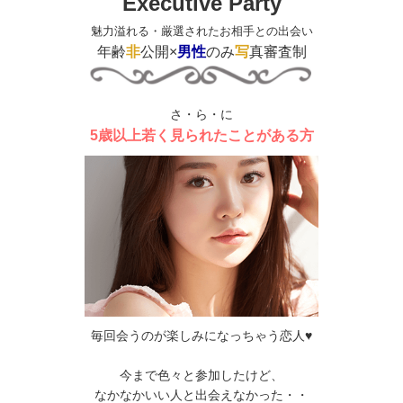
Executive Party
魅力溢れる・厳選されたお相手との出会い
年齢
非
公開×
男性
のみ
写
真審査制
さ・ら・に
5歳以上若く見られたことがある方
毎回会うのが楽しみになっちゃう恋人♥
今まで色々と参加したけど、
なかなかいい人と出会えなかった・・