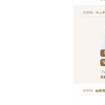
STEP5
マッ
STEP6
結果