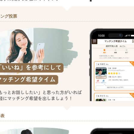
チング投票
発表