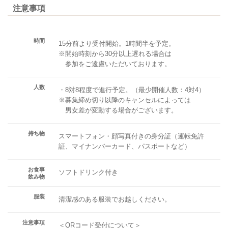
注意事項
時間
15分前より受付開始。1時間半を予定。
※開始時刻から30分以上遅れる場合は
参加をご遠慮いただいております。
人数
・8対8程度で進行予定。（最少開催人数：4対4）
※募集締め切り以降のキャンセルによっては
男女差が変動する場合がございます。
持ち物
スマートフォン・顔写真付きの身分証（運転免許
証、マイナンバーカード、パスポートなど）
お食事
ソフトドリンク付き
飲み物
服装
清潔感のある服装でお越しください。
注意事項
＜QRコード受付について＞