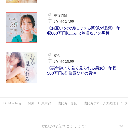
東京/5階
8/7(金) 17:00
《お互いを大切にできる関係が理想》 年
収600万円以上or公務員などの男性
初台
8/7(金) 19:00
《実年齢より若く見られる男女》 年収
500万円o公務員などの男性
IBJ Matching
関東
東京都
恵比寿・赤坂
恵比寿アネックスの婚活パーテ
婚活お役立ちコンテンツ