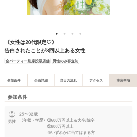
1
2
3
4
《女性は20代限定♡》
告白されたことが3回以上ある女性
全パーティー別席投票店舗
男性のみ審査制
参加条件
企画詳細
当日の流れ
アクセス
注意事項
参加条件
25〜32歳
〈年収・学歴〉⓵600万円以上＆大卒/院卒
男性
②800万円以上
※いずれかに当てはまる方