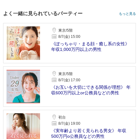
よく一緒に見られているパーティー
もっと見る
東京/5階
8/7(金) 15:00
《ぽっちゃり・まる顔・癒し系の女性》
年収1,000万円以上の男性
東京/5階
8/7(金) 17:00
《お互いを大切にできる関係が理想》 年
収600万円以上or公務員などの男性
初台
8/7(金) 19:00
《実年齢より若く見られる男女》 年収
500万円o公務員などの男性