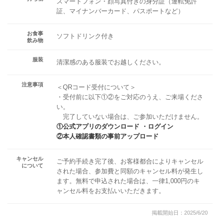
スマートフォン・顔写真付きの身分証（運転免許
証、マイナンバーカード、パスポートなど）
お食事
ソフトドリンク付き
飲み物
服装
清潔感のある服装でお越しください。
注意事項
＜QRコード受付について＞
・受付前に以下①②をご対応のうえ、ご来場くださ
い。
完了していない場合は、ご参加いただけません。
①公式アプリのダウンロード ・ログイン
②本人確認書類の事前アップロード
キャンセル
ご予約手続き完了後、お客様都合によりキャンセル
について
された場合、参加費と同額のキャンセル料が発生し
ます。無料で申込された場合は、一律1,000円のキ
ャンセル料をお支払いいただきます。
掲載開始日：2025/6/20