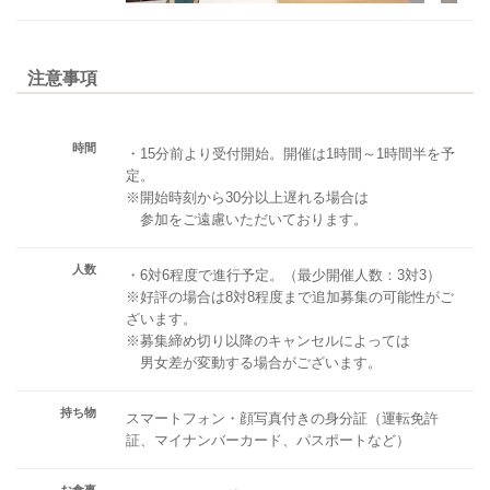
注意事項
時間
・15分前より受付開始。開催は1時間～1時間半を予
定。
※開始時刻から30分以上遅れる場合は
参加をご遠慮いただいております。
人数
・6対6程度で進行予定。（最少開催人数：3対3）
※好評の場合は8対8程度まで追加募集の可能性がご
ざいます。
※募集締め切り以降のキャンセルによっては
男女差が変動する場合がございます。
持ち物
スマートフォン・顔写真付きの身分証（運転免許
証、マイナンバーカード、パスポートなど）
お食事