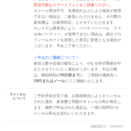
受信可能なスマートフォンをご持参ください。
※メール受信不可、充電切れなどにより端末が使用
できない場合は、ご参加いただけません。その際の
参加費は「お振替対応」とさせていただきます。
※システム障害等により、パーティーツール「スマ
ホdeパーティー」が使用できない場合は、紙のプロ
フィールカードを使用した形式に変更となる場合が
ございます。予めご了承ください。
＜中止のご連絡について＞
参加人数や会場の都合により、やむを得ず開催を中
止とさせていただく場合がございます。中止の際
は、開始時刻の
90分前まで
に、ご登録の連絡先へ
SMSまたはメール
にてご連絡いたします。
キャンセル
ご予約手続き完了後、お客様都合によりキャンセル
について
された場合、参加費と同額のキャンセル料が発生し
ます。無料で申込された場合は、一律1,000円のキ
ャンセル料をお支払いいただきます。
掲載開始日：2025/6/27