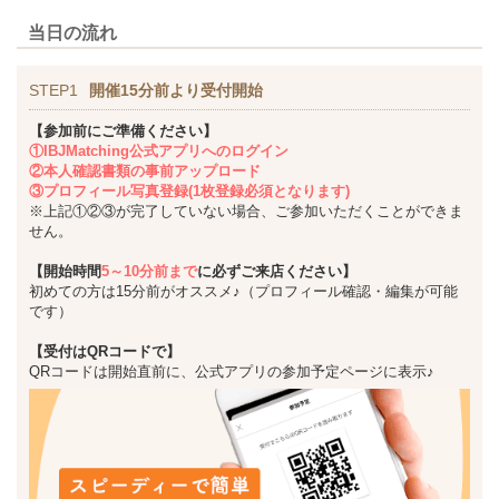
当日の流れ
STEP1
開催15分前より受付開始
【参加前にご準備ください】
①IBJMatching公式アプリへのログイン
②本人確認書類の事前アップロード
③プロフィール写真登録(1枚登録必須となります)
※上記①②③が完了していない場合、ご参加いただくことができま
せん。
【開始時間
5～10分前まで
に必ずご来店ください】
初めての方は15分前がオススメ♪（プロフィール確認・編集が可能
です）
【受付はQRコードで】
QRコードは開始直前に、公式アプリの参加予定ページに表示♪