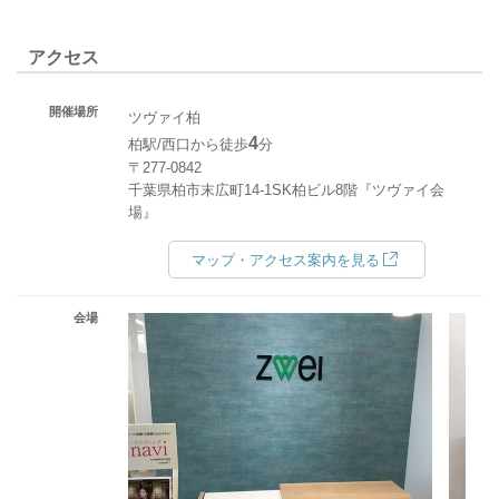
アクセス
開催場所
ツヴァイ柏
4
柏駅/西口から徒歩
分
〒277-0842
千葉県柏市末広町14-1SK柏ビル8階『ツヴァイ会
場』
マップ・アクセス案内を見る
会場