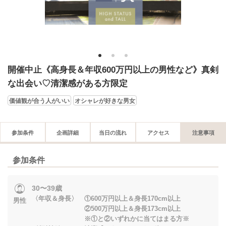
1
2
3
開催中止《高身長＆年収600万円以上の男性など》真剣
な出会い♡清潔感がある方限定
価値観が合う人がいい
オシャレが好きな男女
参加条件
企画詳細
当日の流れ
アクセス
注意事項
参加条件
30〜39歳
〈年収＆身長〉 ①600万円以上＆身長170cm以上
男性
②500万円以上＆身長173cm以上
※①と②いずれかに当てはまる方※