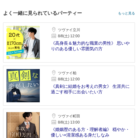
よく一緒に見られているパーティー
もっと見る
ツヴァイ立川
8/8(土) 12:00
《高身長＆魅力的な職業の男性》 思いや
りのある優しい雰囲気の方
ツヴァイ柏
8/8(土) 12:00
《真剣に結婚をお考えの男女》 生涯共に
過ごす相手に出会いたい方
ツヴァイ町田
8/8(土) 13:00
《婚姻歴のある方・理解者編》 穏やか・
優しい×清潔感ある身だしなみ