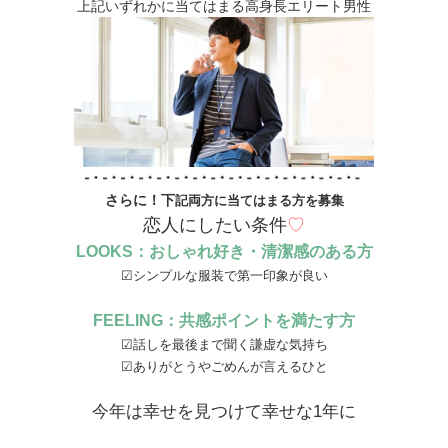
上記いずれかに当てはまる高身長エリート男性
さらに！下
記両方に当てはまる方を募集
恋人にしたい条件
♡
LOOKS：おしゃれ好き・清潔感のある方
☑シンプルな服装で第一印象が良い
FEELING：共感ポイントを満たす方
☑話しを最後まで聞く謙虚な気持ち
☑ありがとうやごめんが言えるひと
今年は幸せを見つけて幸せな1年に