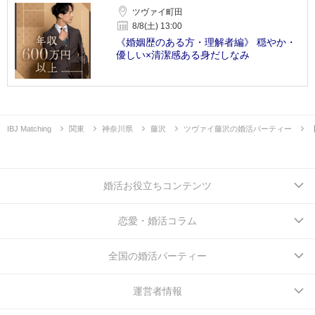
ツヴァイ町田
8/8(土) 13:00
《婚姻歴のある方・理解者編》 穏やか・
優しい×清潔感ある身だしなみ
IBJ Matching
関東
神奈川県
藤沢
ツヴァイ藤沢の婚活パーティー
婚活お役立ちコンテンツ
恋愛・婚活コラム
全国の婚活パーティー
運営者情報