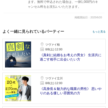
ます。無料で申込された場合は、一律1,000円のキ
ャンセル料をお支払いいただきます。
掲載開始日：2025/6/20
よく一緒に見られているパーティー
もっと見る
ツヴァイ柏
8/8(土) 12:00
《真剣に結婚をお考えの男女》 生涯共に
過ごす相手に出会いたい方
ツヴァイ立川
8/8(土) 12:00
《高身長＆魅力的な職業の男性》 思いや
りのある優しい雰囲気の方