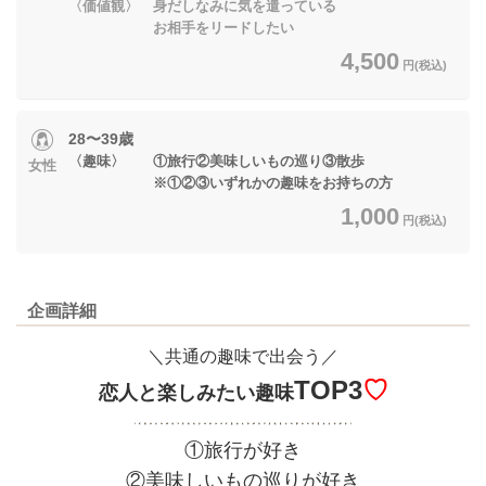
〈価値観〉 身だしなみに気を遣っている
お相手をリードしたい
4,500
円(税込)
28〜39歳
〈趣味〉 ①旅行②美味しいもの巡り③散歩
女性
※①②③いずれかの趣味をお持ちの方
1,000
円(税込)
企画詳細
＼共通の趣味で出会う／
TOP3
♡
恋人と楽しみたい趣味
①旅行が好き
②美味しいもの巡りが好き