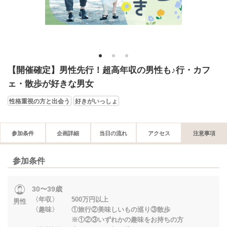
1
2
3
【開催確定】男性先行！超高年収の男性も♪行・カフ
ェ・散歩が好きな男女
性格重視の方と出会う
好きがいっしょ
参加条件
企画詳細
当日の流れ
アクセス
注意事項
参加条件
30〜39歳
〈年収〉 500万円以上
男性
〈趣味〉 ①旅行②美味しいもの巡り③散歩
※①②③いずれかの趣味をお持ちの方