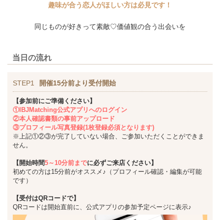
趣味が合う恋人がほしい方は必見です！
同じものが好きって素敵♡価値観の合う出会いを
当日の流れ
STEP1
開催15分前より受付開始
【参加前にご準備ください】
①IBJMatching公式アプリへのログイン
②本人確認書類の事前アップロード
③プロフィール写真登録(1枚登録必須となります)
※上記①②③が完了していない場合、ご参加いただくことができま
せん。
【開始時間
5～10分前まで
に必ずご来店ください】
初めての方は15分前がオススメ♪（プロフィール確認・編集が可能
です）
【受付はQRコードで】
QRコードは開始直前に、公式アプリの参加予定ページに表示♪