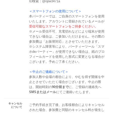
ID検索：@opw3471a
＜スマートフォンの使用について＞
本パーティーでは、ご自身のスマートフォンを使用
いたします。アカウントに登録されているメールが
受信可能なスマートフォンをご持参ください。
※メール受信不可、充電切れなどにより端末が使用
できない場合は、ご参加いただけません。その際の
参加費は「お振替対応」とさせていただきます。
※システム障害等により、パーティーツール「スマ
ホdeパーティー」が使用できない場合は、紙のプロ
フィールカードを使用した形式に変更となる場合が
ございます。予めご了承ください。
＜中止のご連絡について＞
参加人数や会場の都合により、やむを得ず開催を中
止とさせていただく場合がございます。中止の際
は、開始時刻の
90分前まで
に、ご登録の連絡先へ
SMSまたはメール
にてご連絡いたします。
キャンセル
ご予約手続き完了後、お客様都合によりキャンセル
について
された場合、参加費と同額のキャンセル料が発生し