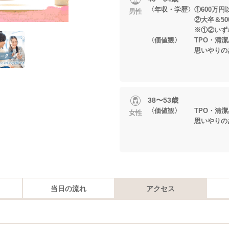
〈年収・学歴〉①600万円
男性
②大卒＆500万
※①②いずれかに
〈価値観〉 TPO・清潔
思いやりのある
38〜53歳
〈価値観〉 TPO・清潔
女性
思いやりのある
当日の流れ
アクセス