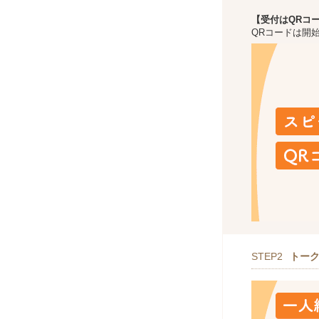
【受付はQRコ
QRコードは開
STEP2
トー