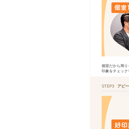
個室だから周り
印象をチェック
STEP3
アピ