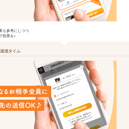
果も参考にしつつ
グ投票を♪
先送信タイム