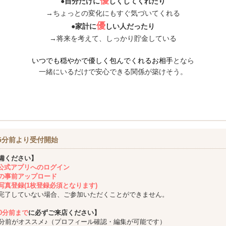
優
●自分だけに
しくしてくれたり
→ちょっとの変化にもすぐ気づいてくれる
優
●家計に
しい人だったり
→将来を考えて、しっかり貯金している
いつでも穏やかで優しく包んでくれるお相手
となら
一緒にいるだけで安心できる関係が築けそう。
5分前より受付開始
備ください】
ing公式アプリへのログイン
の事前アップロード
写真登録(1枚登録必須となります)
完了していない場合、ご参加いただくことができません。
10分前まで
に必ずご来店ください】
5分前がオススメ♪（プロフィール確認・編集が可能です）