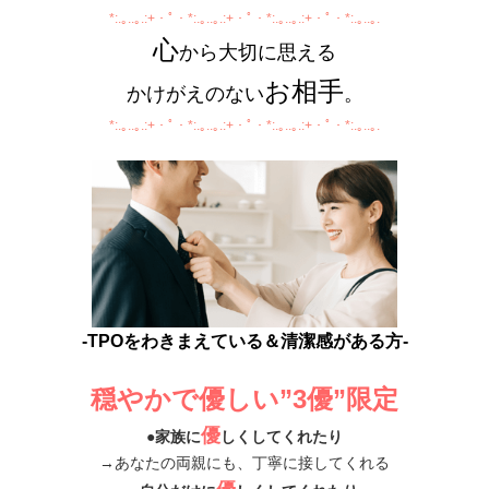
*:.｡..｡.:+・ﾟ・*:.｡..｡.:+・ﾟ・*:.｡..｡.:+・ﾟ・*:.｡..｡.
心
から大切に思える
お相手
かけがえのない
。
*:.｡..｡.:+・ﾟ・*:.｡..｡.:+・ﾟ・*:.｡..｡.:+・ﾟ・*:.｡..｡.
-TPOをわきまえている＆清潔感がある方-
穏やかで優しい”3優”限定
優
●家族に
しくしてくれたり
→あなたの両親にも、丁寧に接してくれる