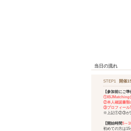
当日の流れ
STEP1
開催1
【参加前にご準
①IBJMatch
②本人確認書類
③プロフィール
※上記①②③が
【開始時間
5～
初めての方は1