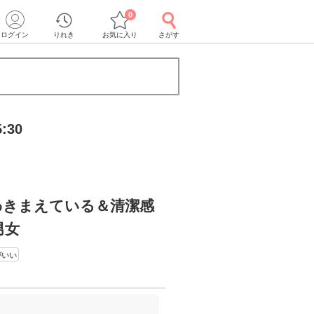
0
ログイン
りれき
お気に入り
さがす
:30
わきまえている＆清潔感
男女
がいい